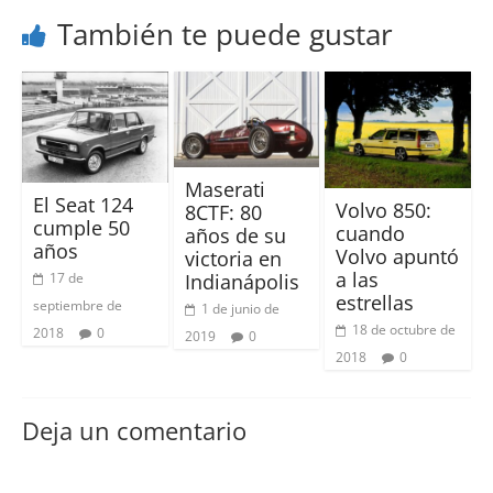
También te puede gustar
Maserati
El Seat 124
Volvo 850:
8CTF: 80
cumple 50
cuando
años de su
años
Volvo apuntó
victoria en
a las
Indianápolis
17 de
estrellas
septiembre de
1 de junio de
18 de octubre de
2018
0
2019
0
2018
0
Deja un comentario