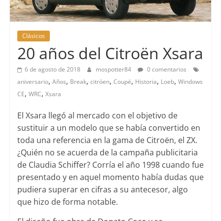
Clásicos
20 años del Citroën Xsara
6 de agosto de 2018
mospotter84
0 comentarios
,
,
,
,
,
,
,
aniversario
Años
Break
citröen
Coupé
Historia
Loeb
Windows
,
,
CE
WRC
Xsara
El Xsara llegó al mercado con el objetivo de
sustituir a un modelo que se había convertido en
toda una referencia en la gama de Citroën, el ZX.
¿Quién no se acuerda de la campaña publicitaria
de Claudia Schiffer? Corría el año 1998 cuando fue
presentado y en aquel momento había dudas que
pudiera superar en cifras a su antecesor, algo
que hizo de forma notable.