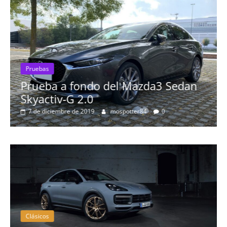
ebas
ueba a fondo del Mazda3 Sedan
Pruebas
activ-G 2.0
Probam
de diciembre de 2019
mospotter84
0
más es
8 de sept
Clásicos