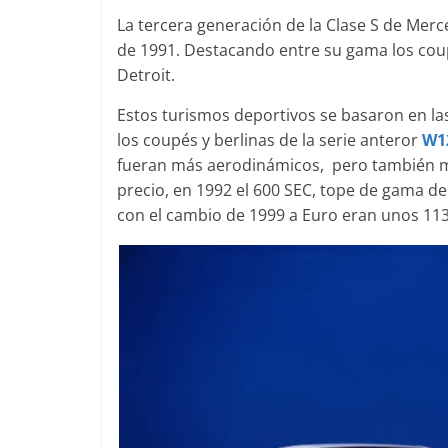
La tercera generación de la Clase S de Merc
de 1991. Destacando entre su gama los cou
Detroit.
Clásicos
Estos turismos deportivos se basaron en las
Clase S Co
los coupés y berlinas de la serie anteror
W1
años de un
fueran más aerodinámicos, pero también más
Mercedes-
precio, en 1992 el 600 SEC, tope de gama d
31 de enero de 2
con el cambio de 1999 a Euro eran unos 113
Seguridad
Llamada a 
Mercedes C
entre 201
4 de septiembre 
0