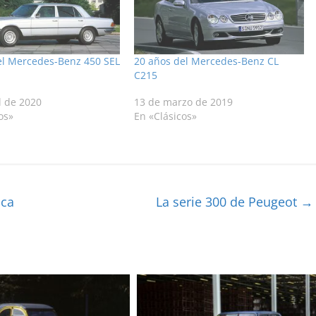
el Mercedes-Benz 450 SEL
20 años del Mercedes-Benz CL
C215
l de 2020
13 de marzo de 2019
os»
En «Clásicos»
ica
La serie 300 de Peugeot
→