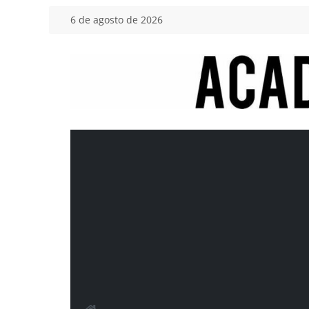
Saltar
6 de agosto de 2026
al
contenido
Academia
del
Motor
Tu
blog
de
coches