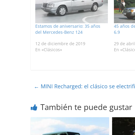
Estamos de aniversario: 35 años
45 años d
del Mercedes-Benz 124
6.9
12 de diciembre de 2019
29 de abri
En «Clásicos»
En «Clásic
←
MINI Recharged: el clásico se electrif
También te puede gustar