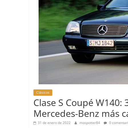
Pruebas
Clásicos
Pequeño g
Clase S Coupé W140: 3
probamos e
Mercedes-Benz más c
EQ
14 de febrero de 
31 de enero de 2022
mospotter84
0 comentar