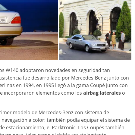
31 de mayo de 2022
mospotter84
los W140 adoptaron novedades en seguridad tan
e asistencia fue desarrollado por Mercedes-Benz junto con
rlinas en 1994, en 1995 llegó a la gama Coupé junto con
 se incorporaron elementos como los
airbag laterales
o
 primer modelo de Mercedes-Benz con sistema de
 navegación a color; también podía equipar el sistema de
 de estacionamiento, el Parktronic. Los Coupés también
ipamiento, tales como el doble acristalamiento,