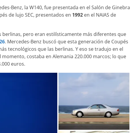
edes-Benz, la W140, fue presentada en el Salón de Ginebra
pés de lujo SEC, presentados en
1992
en el NAIAS de
Clásicos
 berlinas, pero eran estilísticamente más diferentes que
upé W140: 30
Audi RS6: 20 años de
26
. Mercedes-Benz buscó que esta generación de Coupés
o de los
 tecnológicos que las berlinas. Y eso se tradujo en el
deportividad
Benz más caros
el momento, costaba en Alemania 220.000 marcos; lo que
25 de julio de 2022
mospotter84
022
mospotter84
0
.000 euros.
revisión en
Seguridad
lase A fabricados
50 años del Mercedes-B
7-2019
ESF 13: un experimento
de 2020
mospotter84
seguridad