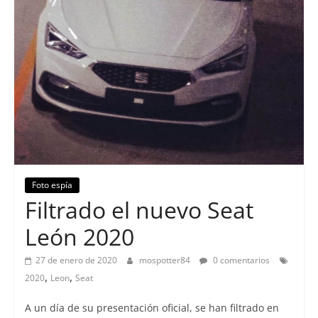
Foto espía
Filtrado el nuevo Seat
León 2020
27 de enero de 2020
mospotter84
0 comentarios
,
,
2020
Leon
Seat
A un día de su presentación oficial, se han filtrado en