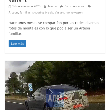
14 de enero de 2020
Nacho
0 comentarios
,
,
,
,
Arteon
familiar
shooting break
Variant
volkswagen
Hace unos meses se compartían por las redes diversas
fotos de montajes con lo que podía ser un Arteon
familiar,
Leer más