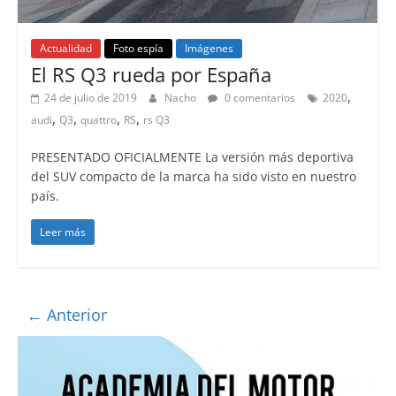
Actualidad
Foto espía
Imágenes
El RS Q3 rueda por España
,
24 de julio de 2019
Nacho
0 comentarios
2020
,
,
,
,
audi
Q3
quattro
RS
rs Q3
PRESENTADO OFICIALMENTE La versión más deportiva
del SUV compacto de la marca ha sido visto en nuestro
país.
Leer más
← Anterior