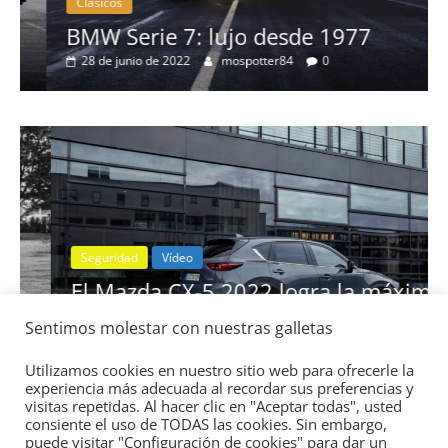
Clásicos
BMW Serie 7: lujo desde 1977
28 de junio de 2022
mospotter84
0
Seguridad
Vídeo
El Mazda CX-5 2022 logra la máxima
nota en las pruebas de seguridad del
Sentimos molestar con nuestras galletas
IIHS
11 de noviembre de 2021
mospotter84
0
Utilizamos cookies en nuestro sitio web para ofrecerle la
experiencia más adecuada al recordar sus preferencias y
visitas repetidas. Al hacer clic en "Aceptar todas", usted
consiente el uso de TODAS las cookies. Sin embargo,
puede visitar "Configuración de cookies" para dar un