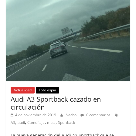
Actualidad
Foto espía
Audi A3 Sportback cazado en
circulación
4 de noviembre de 2019
Nacho
0 comentarios
,
,
,
,
A3
audi
Camuflaje
mula
Sportback
La nueva generación del Audi A3 Sportback que se