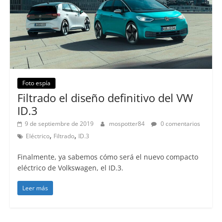
Foto espía
Filtrado el diseño definitivo del VW
ID.3
9 de septiembre de 2019
mospotter84
0 comentarios
,
,
Eléctrico
Filtrado
ID.3
Finalmente, ya sabemos cómo será el nuevo compacto
eléctrico de Volkswagen, el ID.3.
Leer más