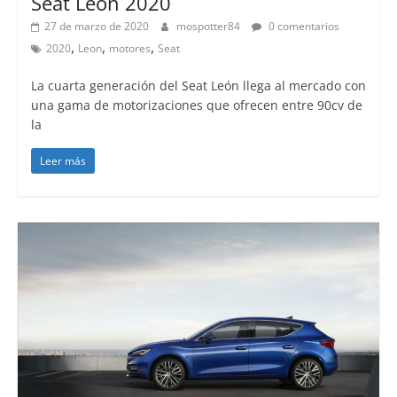
Seat León 2020
27 de marzo de 2020
mospotter84
0 comentarios
,
,
,
2020
Leon
motores
Seat
La cuarta generación del Seat León llega al mercado con
una gama de motorizaciones que ofrecen entre 90cv de
la
Leer más