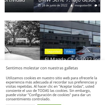
28 de junio de 2022
mospotter84
0
Seguridad
Vídeo
El Mazda CX-5 2022 logra la máxima
nota en las pruebas de seguridad del
Sentimos molestar con nuestras galletas
IIHS
11 de noviembre de 2021
mospotter84
0
Utilizamos cookies en nuestro sitio web para ofrecerle la
experiencia más adecuada al recordar sus preferencias y
visitas repetidas. Al hacer clic en "Aceptar todas", usted
consiente el uso de TODAS las cookies. Sin embargo,
puede visitar "Configuración de cookies" para dar un
consentimiento controlado.