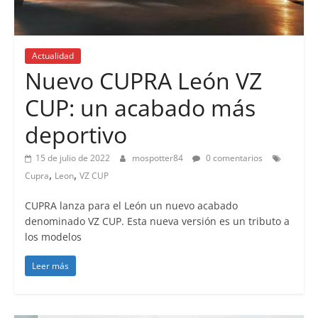
Actualidad
Nuevo CUPRA León VZ
CUP: un acabado más
deportivo
15 de julio de 2022
mospotter84
0 comentarios
,
,
Cupra
Leon
VZ CUP
CUPRA lanza para el León un nuevo acabado
denominado VZ CUP. Esta nueva versión es un tributo a
los modelos
Leer más