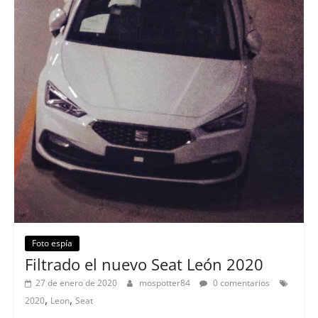
Foto espía
Filtrado el nuevo Seat León 2020
27 de enero de 2020
mospotter84
0 comentarios
,
,
2020
Leon
Seat