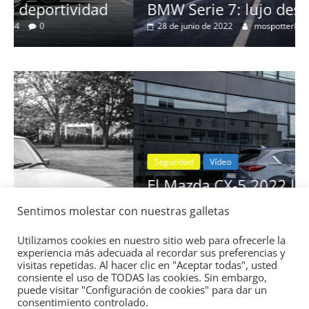
BMW Serie 7: lujo desde 1977
28 de junio de 2022
mospotter84
0
Seguridad
Vídeo
El Mazda CX-5 2022 logra la máxima
nota en las pruebas de seguridad del
Sentimos molestar con nuestras galletas
IIHS
11 de noviembre de 2021
mospotter84
0
Utilizamos cookies en nuestro sitio web para ofrecerle la
experiencia más adecuada al recordar sus preferencias y
visitas repetidas. Al hacer clic en "Aceptar todas", usted
consiente el uso de TODAS las cookies. Sin embargo,
puede visitar "Configuración de cookies" para dar un
consentimiento controlado.