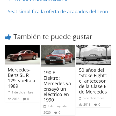
Seat simplifica la oferta de acabados del León
→
También te puede gustar
Mercedes-
50 años del
190 E
Benz SL R
“Stoke Eight”:
Elektro:
129: vuelta a
el antecesor
Mercedes ya
1989
de la Clase E
ensayó un
de Mercedes
1 de diciembre
eléctrico en
5 de diciembre
de 2018
0
1990
de 2018
0
2 de mayo de
2020
0