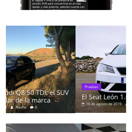
Pruebas
El Seat León 1.6 TDI 115cv a prueba
16 de agosto de 2019
mospotter84
0