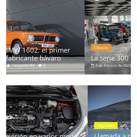
Clásicos
La serie 300 de Peugeot
3 de febrero de 2022
mospotter84
0
Seguridad
Llamada a revisión en los Mercedes
os