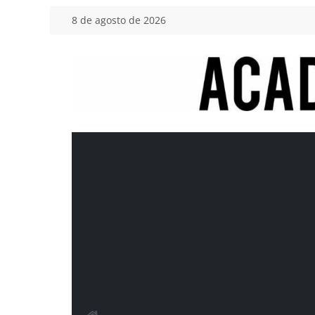
Saltar
8 de agosto de 2026
al
contenido
Academia
del
Motor
Tu
blog
de
coches