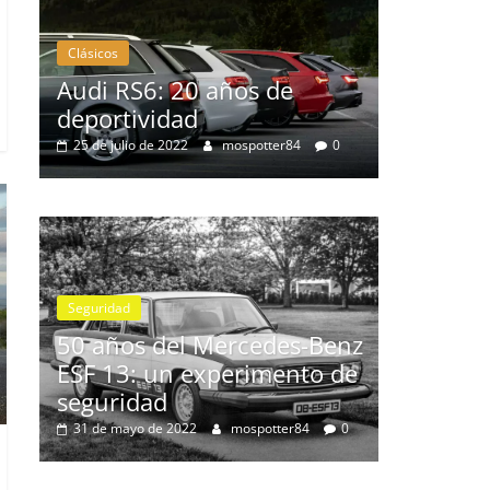
Clásicos
os de
BMW Serie 7: lujo desde
1977
spotter84
0
28 de junio de 2022
mospotter84
0
Seguridad
Vídeo
El Mazda CX-5 2022 logra la
máxima nota en las pruebas
rcedes-Benz
de seguridad del IIHS
erimento de
11 de noviembre de 2021
mospotter84
0