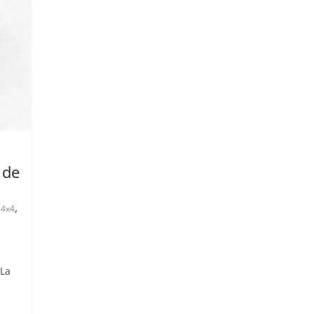
 de
,
4x4
 La