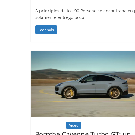
A principios de los ‘90 Porsche se encontraba en 
solamente entregó poco
Cl
Leer más
Cl
añ
Me
3
S
Ll
Me
e
4
Lanzamientos
Vídeo
0
Porsche Cayenne Turbo GT: un