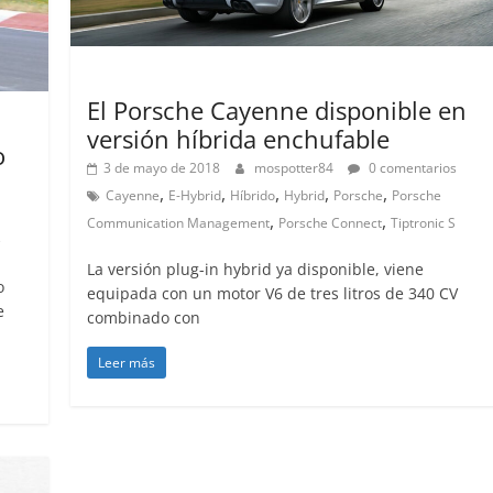
Lanzamientos
El Porsche Cayenne disponible en
versión híbrida enchufable
o
3 de mayo de 2018
mospotter84
0 comentarios
,
,
,
,
,
Cayenne
E-Hybrid
Híbrido
Hybrid
Porsche
Porsche
,
,
Communication Management
Porsche Connect
Tiptronic S
e
La versión plug-in hybrid ya disponible, viene
o
equipada con un motor V6 de tres litros de 340 CV
e
combinado con
Leer más