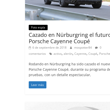
Foto espía
Cazado en Nürburgring el futur
Porsche Cayenne Coupé
6 de septiembre de 2018
mospotter84
0
,
,
,
,
comentarios
activo
alerón
Cayenne
Coupé
Porsch
Rodando en Nürburgring ha sido cazado el nuev
Porsche Cayenne Coupé, durante su programa d
pruebas, con un detalle espectacular,
Leer más