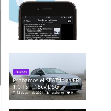
 Ibiza FR
G
Pruebas
helito
0
Probamos el Mercedes-Benz
A200d
19 de abril de 2020
Joschelito
0