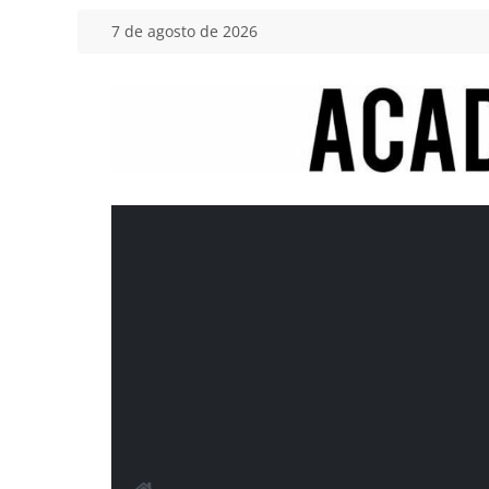
Saltar
7 de agosto de 2026
al
contenido
Academia
del
Motor
Tu
blog
de
coches