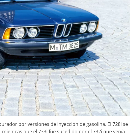
31 de mayo de 2022
mospotter84
rador por versiones de inyección de gasolina. El 728i se
 mientras que el 733i fue sucedido por el 732i que venía