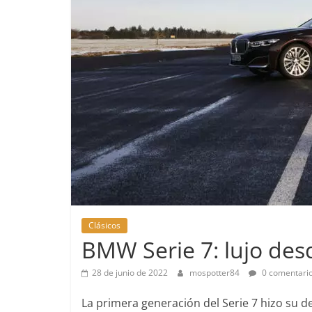
Pruebas
Clásicos
Pequeño gr
BMW Serie 7: lujo des
probamos e
EQ
28 de junio de 2022
mospotter84
0 comentari
14 de febrero de 
La primera generación del Serie 7 hizo su 