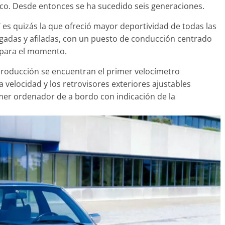
ico. Desde entonces se ha sucedido seis generaciones.
es quizás la que ofreció mayor deportividad de todas las
rgadas y afiladas, con un puesto de conducción centrado
 para el momento.
Clásicos
upé W140: 30
Audi RS6: 20 años de
producción se encuentran el primer velocímetro
 de los
deportividad
la velocidad y los retrovisores exteriores ajustables
enz más caros
imer ordenador de a bordo con indicación de la
25 de julio de 2022
mospotter84
22
mospotter84
0
evisión en
Seguridad
ase A fabricados
50 años del Mercedes-Be
-2019
ESF 13: un experimento 
e 2020
mospotter84
seguridad