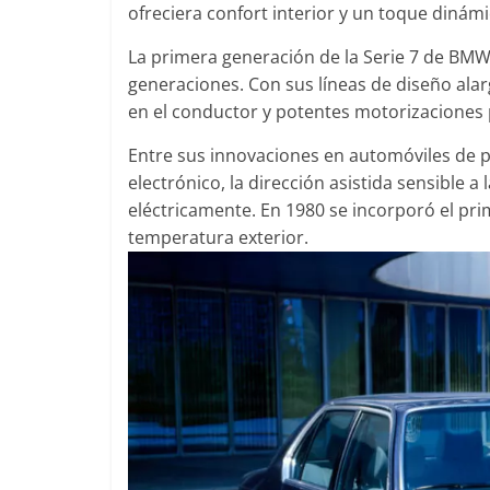
ofreciera confort interior y un toque dinám
La primera generación de la Serie 7 de BMW 
generaciones. Con sus líneas de diseño ala
Clásicos
en el conductor y potentes motorizaciones
Clase S Co
Entre sus innovaciones en automóviles de 
años de uno
electrónico, la dirección asistida sensible a 
Mercedes-B
eléctricamente. En 1980 se incorporó el pr
31 de enero de 20
temperatura exterior.
Seguridad
Llamada a r
Mercedes Cl
entre 2017
4 de septiembre d
0