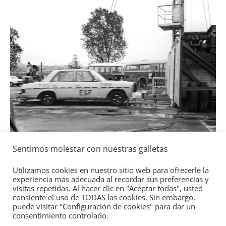
a
l
Seguridad
Sentimos molestar con nuestras galletas
Mercedes-Benz ESF 05: 50 años de
seguridad
Utilizamos cookies en nuestro sitio web para ofrecerle la
experiencia más adecuada al recordar sus preferencias y
21 de octubre de 2021
mospotter84
0
visitas repetidas. Al hacer clic en "Aceptar todas", usted
consiente el uso de TODAS las cookies. Sin embargo,
puede visitar "Configuración de cookies" para dar un
consentimiento controlado.