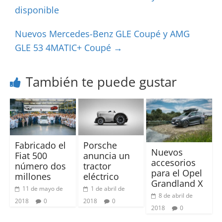
disponible
Nuevos Mercedes-Benz GLE Coupé y AMG
GLE 53 4MATIC+ Coupé
→
También te puede gustar
Fabricado el
Porsche
Nuevos
Fiat 500
anuncia un
accesorios
número dos
tractor
para el Opel
millones
eléctrico
Grandland X
11 de mayo de
1 de abril de
8 de abril de
2018
0
2018
0
2018
0