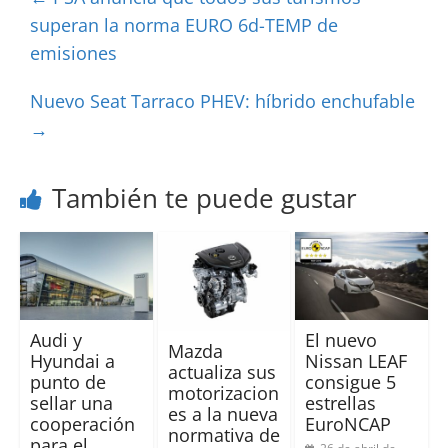
superan la norma EURO 6d-TEMP de
emisiones
Nuevo Seat Tarraco PHEV: híbrido enchufable
→
También te puede gustar
Audi y
El nuevo
Mazda
Hyundai a
Nissan LEAF
actualiza sus
punto de
consigue 5
motorizacion
sellar una
estrellas
es a la nueva
cooperación
EuroNCAP
normativa de
para el