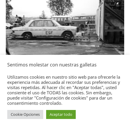
Seguridad
Llamada a 
Toyota y L
gasolina
2 de julio de 202
Sentimos molestar con nuestras galletas
Utilizamos cookies en nuestro sitio web para ofrecerle la
experiencia más adecuada al recordar sus preferencias y
es-Benz ESF 05: 50 años de
visitas repetidas. Al hacer clic en "Aceptar todas", usted
consiente el uso de TODAS las cookies. Sin embargo,
dad
puede visitar "Configuración de cookies" para dar un
ubre de 2021
mospotter84
0
consentimiento controlado.
Cookie Opciones
Aceptar todo
Copyright © 2026
Academia del Motor
. Todos los derechos
reservados.
Tema:
ColorMag
por ThemeGrill. Funciona con
WordPress
.