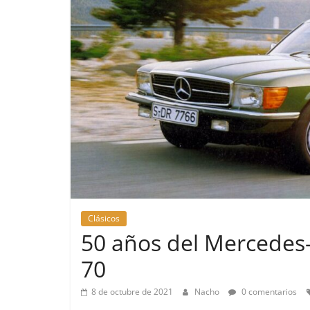
Pruebas
Clásicos
Pequeño g
50 años del Mercedes-
probamos e
70
EQ
14 de febrero de 
8 de octubre de 2021
Nacho
0 comentarios