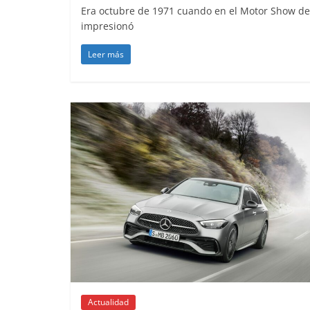
Era octubre de 1971 cuando en el Motor Show de
impresionó
Leer más
Clásicos
Clase S Co
años de un
Mercedes-B
31 de enero de 2
Seguridad
Llamada a 
Mercedes C
entre 2017
4 de septiembre 
0
Actualidad
Lanzamientos