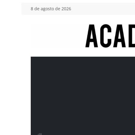
Saltar
8 de agosto de 2026
al
contenido
Academia
del
Motor
Tu
blog
de
coches