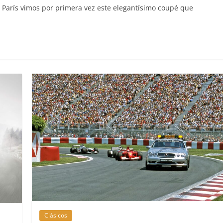
 París vimos por primera vez este elegantísimo coupé que
Clásicos
upé W140: 30
Audi RS6: 20 años de
o de los
deportividad
enz más caros
25 de julio de 2022
mospotter84
022
mospotter84
0
revisión en
Seguridad
lase A fabricados
50 años del Mercedes-B
-2019
ESF 13: un experimento 
de 2020
mospotter84
seguridad
Clásicos