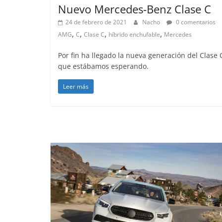
Nuevo Mercedes-Benz Clase C
24 de febrero de 2021
Nacho
0 comentarios
,
,
,
,
AMG
C
Clase C
híbrido enchufable
Mercedes
Por fin ha llegado la nueva generación del Clase 
que estábamos esperando.
Leer más