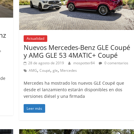
nz
Actualidad
Nuevos Mercedes-Benz GLE Coupé
y AMG GLE 53 4MATIC+ Coupé
28 de agosto de 2019
mospotter84
0 comentarios
,
,
,
AMG
Coupé
gle
Mercedes
 de
Mercedes ha mostrado los nuevos GLE Coupé que
desde el lanzamiento estarán disponibles en dos
versiones diésel y una firmada
Leer más