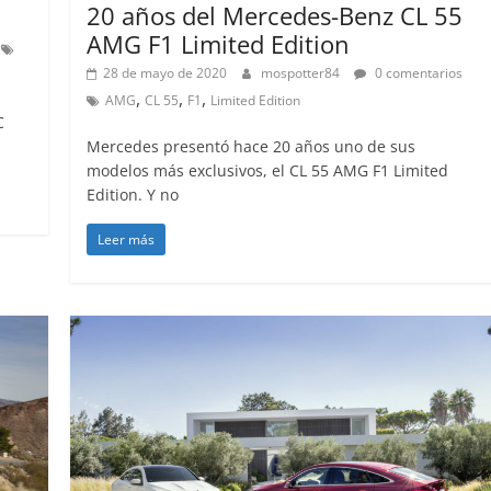
31 de mayo de 2022
mospotter84
20 años del Mercedes-Benz CL 55
AMG F1 Limited Edition
28 de mayo de 2020
mospotter84
0 comentarios
,
,
,
AMG
CL 55
F1
Limited Edition
C
Mercedes presentó hace 20 años uno de sus
modelos más exclusivos, el CL 55 AMG F1 Limited
Edition. Y no
Leer más