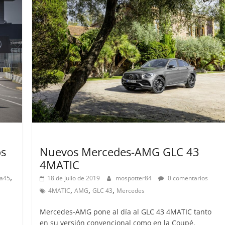
Lanzamientos
os
Nuevos Mercedes-AMG GLC 43
4MATIC
,
a45
18 de julio de 2019
mospotter84
0 comentarios
,
,
,
4MATIC
AMG
GLC 43
Mercedes
Mercedes-AMG pone al día al GLC 43 4MATIC tanto
en su versión convencional como en la Coupé.