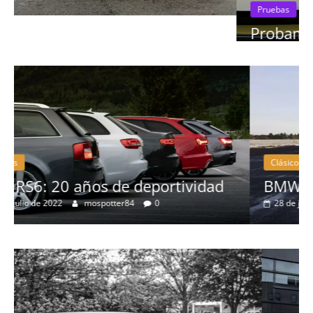
Pruebas
Probamos el Mercedes-Benz A200d
19 de abril de 2020
Joschelito
0
Clásicos
d
BMW Serie 7: lujo desde 1977
28 de junio de 2022
mospotter84
0