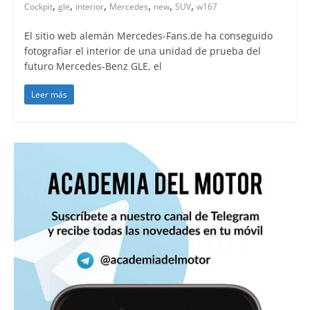
,
,
,
,
,
,
Cockpit
gle
interior
Mercedes
new
SUV
w167
El sitio web alemán Mercedes-Fans.de ha conseguido
fotografiar el interior de una unidad de prueba del
futuro Mercedes-Benz GLE, el
Leer más