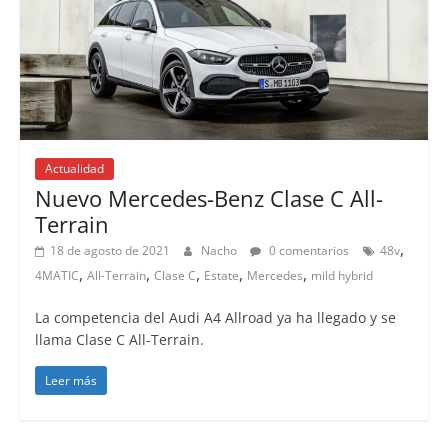
Actualidad
Nuevo Mercedes-Benz Clase C All-
Terrain
,
18 de agosto de 2021
Nacho
0 comentarios
48v
,
,
,
,
,
4MATIC
All-Terrain
Clase C
Estate
Mercedes
mild hybrid
La competencia del Audi A4 Allroad ya ha llegado y se
llama Clase C All-Terrain.
Leer más