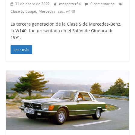
31 de enero de 2022
mospotter84
0 comentarios
,
,
,
,
Clase S
Coupé
Mercedes
sec
w140
La tercera generación de la Clase S de Mercedes-Benz,
la W140, fue presentada en el Salón de Ginebra de
1991.
Leer más