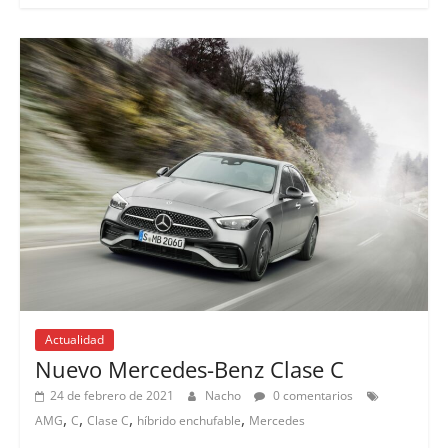
Actualidad
Lanzamientos
Nuevo Mercedes-Benz Clase C
24 de febrero de 2021
Nacho
0 comentarios
,
,
,
,
AMG
C
Clase C
híbrido enchufable
Mercedes