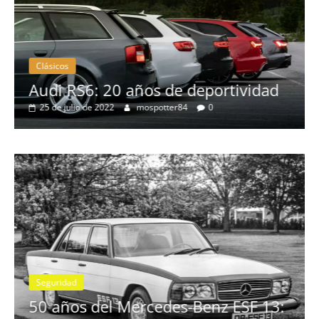
Clásicos
no
Audi RS6: 20 años de deportividad
25 de julio de 2022
mospotter84
0
Seguridad
se
50 años del Mercedes-Benz ESF 13: