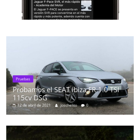
Pruebas
Probamos el SEAT Ibiza FR 1.0 TSI
115cv DSG
12 de abril de 2021
Joschelito
0