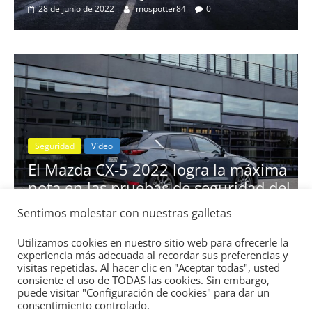
28 de junio de 2022
mospotter84
0
Seguridad
Vídeo
El Mazda CX-5 2022 logra la máxima
nota en las pruebas de seguridad del
IIHS
Sentimos molestar con nuestras galletas
11 de noviembre de 2021
mospotter84
0
Utilizamos cookies en nuestro sitio web para ofrecerle la
experiencia más adecuada al recordar sus preferencias y
visitas repetidas. Al hacer clic en "Aceptar todas", usted
consiente el uso de TODAS las cookies. Sin embargo,
puede visitar "Configuración de cookies" para dar un
consentimiento controlado.