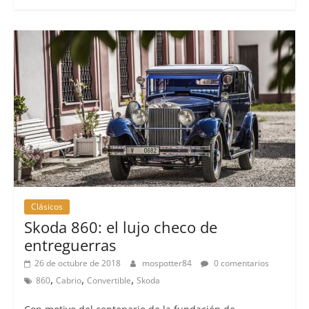
Clásicos
Skoda 860: el lujo checo de
entreguerras
26 de octubre de 2018
mospotter84
0 comentarios
,
,
,
860
Cabrio
Convertible
Skoda