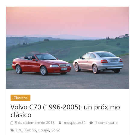
Clásicos
Volvo C70 (1996-2005): un próximo
clásico
9 de diciembre de 2018
mospotter84
1 comentario
,
,
,
C70
Cabrio
Coupé
volvo