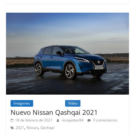
Imágenes
Lanzamientos
Vídeo
Nuevo Nissan Qashqai 2021
18 de febrero de 2021
mospotter84
0 comentarios
,
,
2021
Nissan
Qashqai