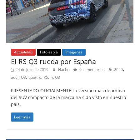
Actualidad
Foto espía
Imágenes
El RS Q3 rueda por España
,
24 de julio de 2019
Nacho
0 comentarios
2020
,
,
,
,
audi
Q3
quattro
RS
rs Q3
PRESENTADO OFICIALMENTE La versión más deportiva
del SUV compacto de la marca ha sido visto en nuestro
país.
Leer más