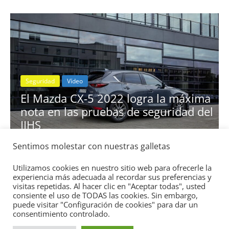
Seguridad
Vídeo
El Mazda CX-5 2022 logra la máxima
nota en las pruebas de seguridad del
IIHS
11 de noviembre de 2021
mospotter84
0
Sentimos molestar con nuestras galletas
Utilizamos cookies en nuestro sitio web para ofrecerle la
experiencia más adecuada al recordar sus preferencias y
visitas repetidas. Al hacer clic en "Aceptar todas", usted
consiente el uso de TODAS las cookies. Sin embargo,
puede visitar "Configuración de cookies" para dar un
Copyright © 2026
Academia del Motor
. Todos los derechos
consentimiento controlado.
reservados.