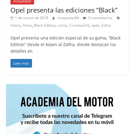
Actualidad
Opel presenta las ediciones “Black”
1 de marzo de 2018
mospotter84
0 comentarios
,
,
,
,
,
,
Adam
Astra
Black Edition
corsa
Crossland X
opel
Zafira
Opel presenta una edición especial de su gama, “Black
Edition” desde el Adam al Zafira, donde destacan los
detalles en
Leer más