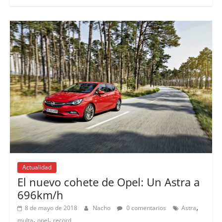
Actualidad
El nuevo cohete de Opel: Un Astra a
696km/h
,
8 de mayo de 2018
Nacho
0 comentarios
Astra
,
,
multa
opel
record