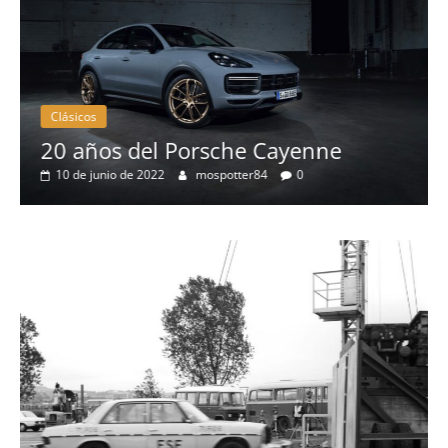
Clásicos
Clá
20 años del Porsche Cayenne
50
10 de junio de 2022
mospotter84
0
elé
4 
S
L