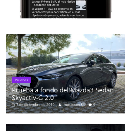
Pruebas
rueba a fondo del Mazda3 Sedan
Prueba
kyactiv-G 2.0
Prob
7 de diciembre de 2019
mospotter84
0
más 
8 de s