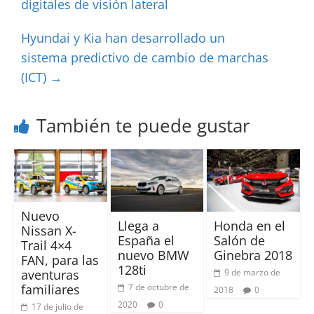
digitales de visión lateral
Hyundai y Kia han desarrollado un
sistema predictivo de cambio de marchas
(ICT)
→
También te puede gustar
Nuevo
Llega a
Honda en el
Nissan X-
España el
Salón de
Trail 4×4
nuevo BMW
Ginebra 2018
FAN, para las
128ti
9 de marzo de
aventuras
7 de octubre de
familiares
2018
0
2020
0
17 de julio de