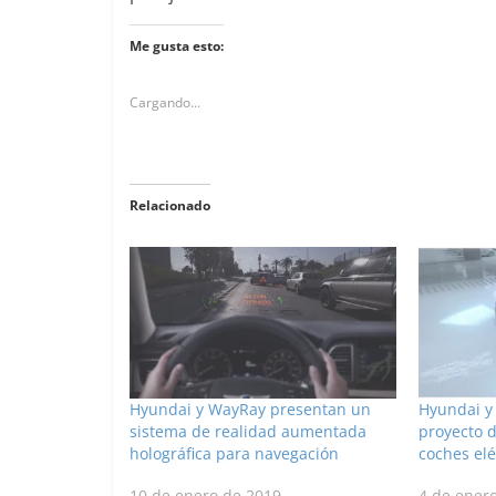
Me gusta esto:
Cargando...
Relacionado
Hyundai y WayRay presentan un
Hyundai y
sistema de realidad aumentada
proyecto d
holográfica para navegación
coches el
10 de enero de 2019
4 de ener