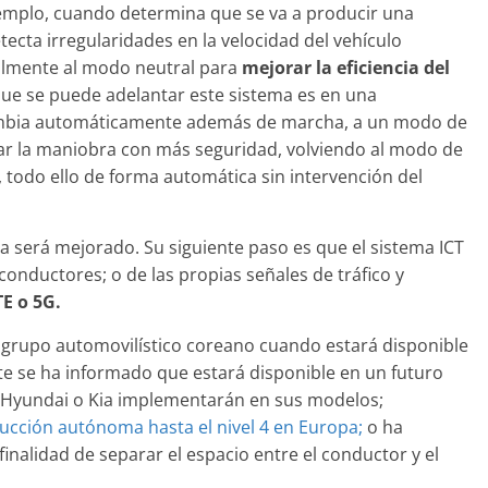
31 de mayo de 2022
mospotter84
mplo, cuando determina que se va a producir una
tecta irregularidades en la velocidad del vehículo
almente al modo neutral para
mejorar la eficiencia del
 que se puede adelantar este sistema es en una
 cambia automáticamente además de marcha, a un modo de
izar la maniobra con más seguridad, volviendo al modo de
 todo ello de forma automática sin intervención del
a será mejorado. Su siguiente paso es que el sistema ICT
conductores; o de las propias señales de tráfico y
TE o 5G.
l grupo automovilístico coreano cuando estará disponible
te se ha informado que estará disponible en un futuro
e Hyundai o Kia implementarán en sus modelos;
ucción autónoma hasta el nivel 4 en Europa;
o ha
finalidad de separar el espacio entre el conductor y el