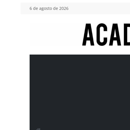
Saltar
6 de agosto de 2026
al
contenido
Academia
del
Motor
Tu
blog
de
coches