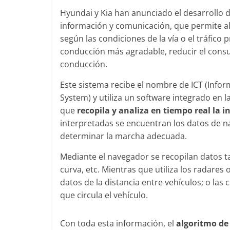
Hyundai y Kia han anunciado el desarrollo 
información y comunicación, que permite a
según las condiciones de la vía o el tráfico
conducción más agradable, reducir el cons
Clásicos
conducción.
Clase S Co
años de un
Este sistema recibe el nombre de ICT (Inf
Mercedes-B
System) y utiliza un software integrado en 
31 de enero de 2
que
recopila y analiza en tiempo real la i
interpretadas se encuentran los datos de n
determinar la marcha adecuada.
Mediante el navegador se recopilan datos tal
Seguridad
curva, etc. Mientras que utiliza los radare
Llamada a 
datos de la distancia entre vehículos; o las
Mercedes C
que circula el vehículo.
entre 2017
4 de septiembre 
Con toda esta información, el
algoritmo de
0