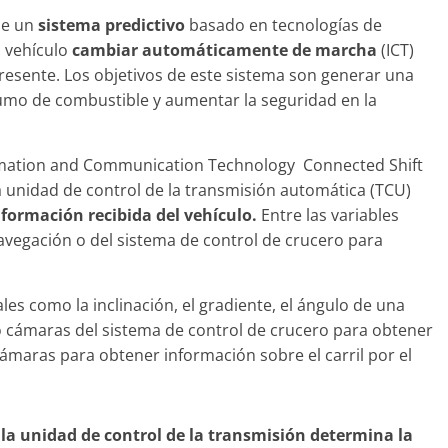
de un
sistema predictivo
basado en tecnologías de
l vehículo
cambiar automáticamente de marcha
(ICT)
 presente. Los objetivos de este sistema son generar una
umo de combustible y aumentar la seguridad en la
Clásicos
upé W140: 30
Audi RS6: 20 años de
o de los
ormation and Communication Technology Connected Shift
deportividad
enz más caros
la unidad de control de la transmisión automática (TCU)
25 de julio de 2022
mospotter84
022
mospotter84
0
nformación recibida del vehículo.
Entre las variables
avegación o del sistema de control de crucero para
es como la inclinación, el gradiente, el ángulo de una
s o cámaras del sistema de control de crucero para obtener
revisión en
Seguridad
 cámaras para obtener información sobre el carril por el
lase A fabricados
50 años del Mercedes-B
-2019
ESF 13: un experimento 
de 2020
mospotter84
seguridad
 la unidad de control de la transmisión determina la