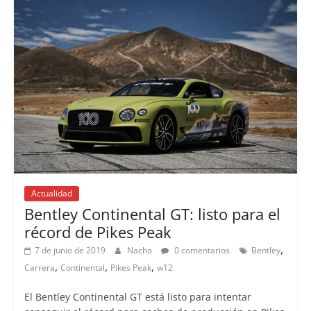
Actualidad
Bentley Continental GT: listo para el
récord de Pikes Peak
,
7 de junio de 2019
Nacho
0 comentarios
Bentley
,
,
,
Carrera
Continental
Pikes Peak
w12
El Bentley Continental GT está listo para intentar