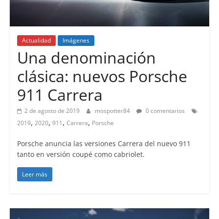
Actualidad
Imágenes
Una denominación
clásica: nuevos Porsche
911 Carrera
2 de agosto de 2019
mospotter84
0 comentarios
,
,
,
,
2019
2020
911
Carrera
Porsche
Porsche anuncia las versiones Carrera del nuevo 911
tanto en versión coupé como cabriolet.
Leer más