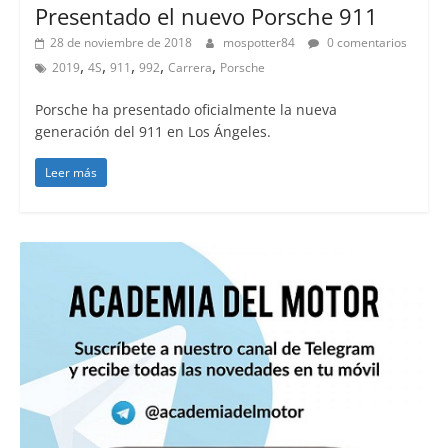
Presentado el nuevo Porsche 911
28 de noviembre de 2018
mospotter84
0 comentarios
,
,
,
,
,
2019
4S
911
992
Carrera
Porsche
Porsche ha presentado oficialmente la nueva
generación del 911 en Los Ángeles.
Leer más