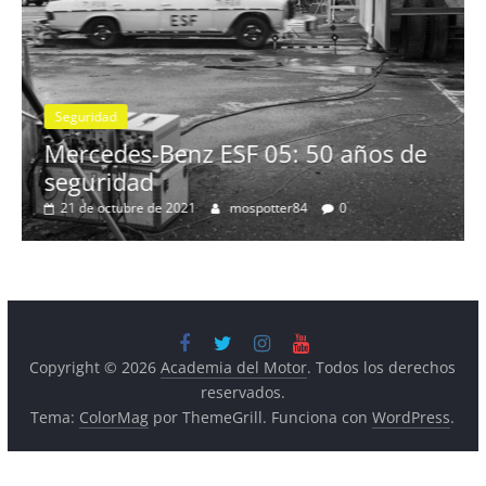
Seguridad
Llamada a revisión en varios mo
Toyota y Lexus por la bomba de
gasolina
2 de julio de 2021
mospotter84
0
ños de
Copyright © 2026
Academia del Motor
. Todos los derechos
reservados.
Tema:
ColorMag
por ThemeGrill. Funciona con
WordPress
.