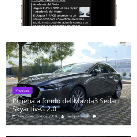
edan
Pruebas
Probamos el Audi Q8 50 TDI: el S
más espectacular de la marca
8 de septiembre de 2019
Nacho
0