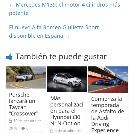
←
Mercedes M139: el motor 4 cilindros más
potente
El nuevo Alfa Romeo Giulietta Sport
disponible en España
→
También te puede gustar
Porsche
Más
Comienza la
lanzará un
personalizaci
temporada
Taycan
ón para el
de Asfalto de
“Crossover”
Hyundai i30
la Audi
19 de octubre de
N: N Option
Driving
2018
0
Experience
4 de octubre de