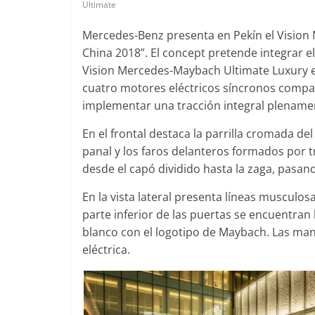
Ultimate
Mercedes-Benz presenta
en Pekín el Visio
China 2018”. El concept pretende integrar e
Clásicos
Clásicos
Vision Mercedes-Maybach Ultimate Luxury e
Audi RS6: 20 años de
BMW Seri
cuatro
motores eléctricos síncronos comp
deportividad
1977
implementar una tracción integral plenamen
s
25 de julio de 2022
mospotter84
0
28 de junio 
En el frontal destaca la parrilla cromada de
0
panal y los faros delanteros formados por t
desde el capó dividido hasta la zaga, pasand
En la vista lateral presenta líneas musculos
parte inferior de las puertas se encuentran 
Seguridad
blanco con el logotipo de Maybach. Las mani
El Mazd
eléctrica.
Seguridad
ados
máxima 
50 años del Mercedes-Benz
de segur
ESF 13: un experimento de
4
11 de novi
seguridad