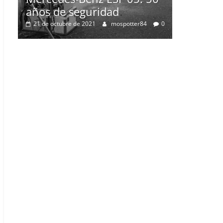
0
2 de julio de 2021
mospotter84
0
5: 50
er84
0