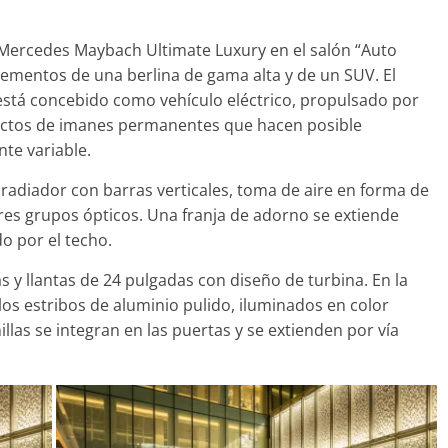
n Mercedes Maybach Ultimate Luxury en el salón “Auto
lementos de una berlina de gama alta y de un SUV. El
Clásicos
stá concebido como vehículo eléctrico, propulsado por
e 7: lujo desde
20 años del Porsche
actos de imanes permanentes que hacen posible
Cayenne
te variable.
de 2022
mospotter84
0
10 de junio de 2022
mospotter8
l radiador con barras verticales, toma de aire en forma de
res grupos ópticos. Una franja de adorno se extiende
o por el techo.
as y llantas de 24 pulgadas con diseño de turbina. En la
los estribos de aluminio pulido, iluminados en color
Vídeo
llas se integran en las puertas y se extienden por vía
a CX-5 2022 logra la
nota en las pruebas
idad del IIHS
embre de 2021
mospotter84