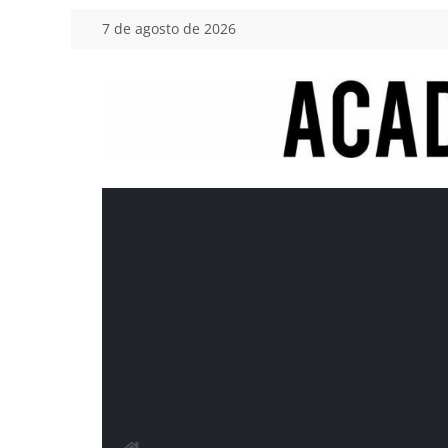
Saltar
7 de agosto de 2026
al
contenido
Academia
del
Motor
Tu
blog
de
coches