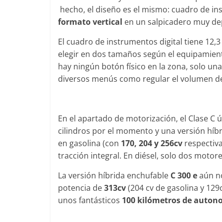
0
hecho, el diseño es el mismo: cuadro de in
31 de mayo de 2022
mospotter84
0
formato vertical
en un salpicadero muy de
El cuadro de instrumentos digital tiene 12,3
elegir en dos tamaños según el equipamient
hay ningún botón físico en la zona, solo un
diversos menús como regular el volumen de 
En el apartado de motorización, el Clase C
cilindros por el momento y una versión híb
en gasolina (con
170, 204 y 256cv
respectiva
tracción integral. En diésel, solo dos motor
La versión híbrida enchufable
C 300 e
aún no
potencia de
313cv
(204 cv de gasolina y 129
unos fantásticos
100 kilómetros de autono