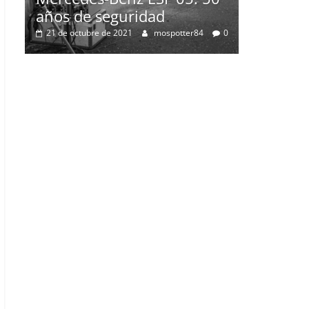
0
2 de julio de 2021
mospotter84
0
05: 50
tter84
0