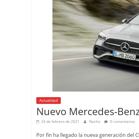
Pruebas
Probamos el SEAT Ibiza FR
Actualidad
Lanzamientos
1.0 TSI 115cv DSG
Nuevo Mercedes-Benz
Pruebas
o
12 de abril de 2021
Joschelito
0
Probamo
24 de febrero de 2021
Nacho
0 comentarios
A200d
0
Por fin ha llegado la nueva generación del
19 de abril 