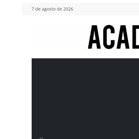
Saltar
7 de agosto de 2026
al
contenido
Academia
del
Motor
Tu
blog
de
coches