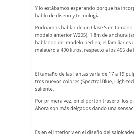
Y lo estábamos esperando porque ha incorp
hablo de diseño y tecnología.
Podríamos hablar de un Clase S en tamaño 
Clásicos
Clásicos
modelo anterior W205), 1.8m de anchura (so
Audi RS6: 20 años de
BMW Ser
hablando del modelo berlina, el familiar es
deportividad
1977
os
maletero a 490 litros, respecto a los 455 de 
25 de julio de 2022
mospotter84
0
28 de junio
0
El tamaño de las llantas varía de 17 a 19 pu
tres nuevos colores (Spectral Blue, High-tec
saliente.
Seguridad
Por primera vez, en el portón trasero, los pi
El Maz
Seguridad
Ahora son más delgados dando una sensació
cados
máxima
50 años del Mercedes-Benz
de segu
ESF 13: un experimento de
r84
11 de nov
seguridad
Es en el interior y en el diseño del salpicad