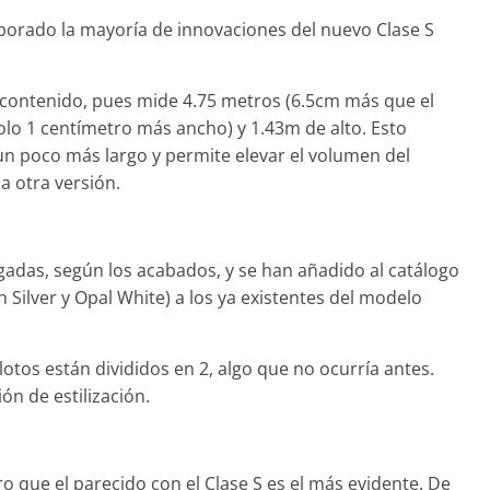
orado la mayoría de innovaciones del nuevo Clase S
contenido, pues mide 4.75 metros (6.5cm más que el
Clásicos
lo 1 centímetro más ancho) y 1.43m de alto. Esto
ie 7: lujo desde
20 años del Porsche
 un poco más largo y permite elevar el volumen del
Cayenne
la otra versión.
 de 2022
mospotter84
0
10 de junio de 2022
mospotter
lgadas, según los acabados, y se han añadido al catálogo
h Silver y Opal White) a los ya existentes del modelo
Vídeo
lotos están divididos en 2, algo que no ocurría antes.
da CX-5 2022 logra la
n de estilización.
 nota en las pruebas
ridad del IIHS
iembre de 2021
mospotter84
ero que el parecido con el Clase S es el más evidente. De