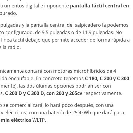
strumentos digital e imponente
pantalla táctil central en
Seguridad
purado.
Mercedes-Benz ESF 
años de seguridad
 pulgadas y la pantalla central del salpicadero la podemos
21 de octubre de 2021
mospo
o configurado, de 9,5 pulgadas o de 11,9 pulgadas. No
a línea táctil debajo que permite acceder de forma rápida a
la radio.
 únicamente contará con motores microhíbridos de 4
rida enchufable. En concreto tenemos
C 180, C 200 y C 300
mente), las dos últimas opciones podrían ser con
es,
C 200 D y C 300 D
,
con 200 y 265cv
respectivamente.
 se comercializará, lo hará poco después, con una
cv eléctricos) con una batería de 25,4kWh que dará para
mía eléctrica
WLTP.