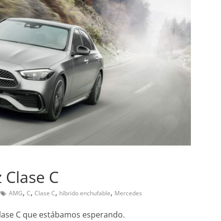
Pruebas
Prueba a fondo del 
Sedan Skyactiv-G 2.0
 Clase C
7 de diciembre de 2019
mospot
s el Mercedes-Benz
,
,
,
,
0
AMG
C
Clase C
híbrido enchufable
Mercedes
 Clase C que estábamos esperando.
de 2020
Joschelito
0