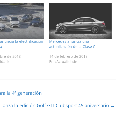
nuncia la electrificación
Mercedes anuncia una
a
actualización de la Clase C
ubre de 2018
14 de febrero de 2018
lidad»
En «Actualidad»
ra la 4ª generación
lanza la edición Golf GTI Clubsport 45 aniversario
→