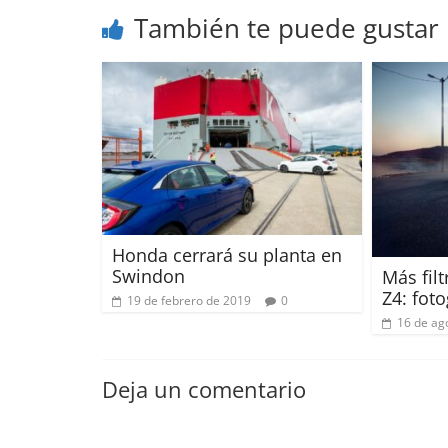
También te puede gustar
Honda cerrará su planta en
Swindon
Más fil
Z4: foto
19 de febrero de 2019
0
16 de ag
Deja un comentario