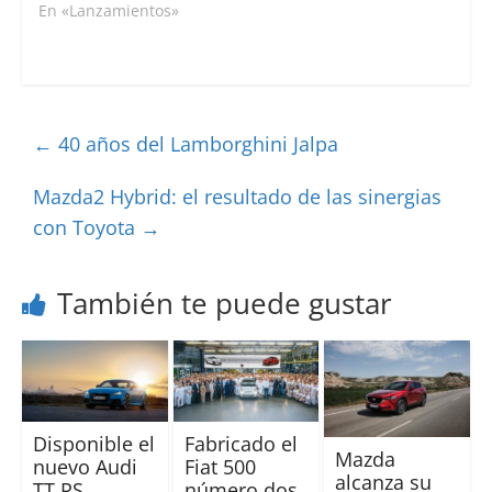
Karoq Scout. Así el
En «Lanzamientos»
Karoq Scout se une al
Octavia y Kodiaq y
recibe un “look” más
campero con vista a
alguna salida fuera de
←
40 años del Lamborghini Jalpa
la carretera.…
Mazda2 Hybrid: el resultado de las sinergias
con Toyota
→
También te puede gustar
Disponible el
Fabricado el
Mazda
nuevo Audi
Fiat 500
alcanza su
TT RS
número dos