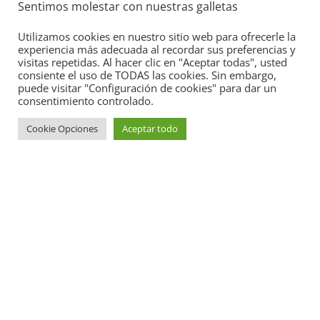
Sentimos molestar con nuestras galletas
Utilizamos cookies en nuestro sitio web para ofrecerle la
experiencia más adecuada al recordar sus preferencias y
visitas repetidas. Al hacer clic en "Aceptar todas", usted
consiente el uso de TODAS las cookies. Sin embargo,
puede visitar "Configuración de cookies" para dar un
Seguridad
consentimiento controlado.
Llamada a revisión en varios modelos
Cookie Opciones
Aceptar todo
Toyota y Lexus por la bomba de
gasolina
2 de julio de 2021
mospotter84
0
Copyright © 2026
Academia del Motor
. Todos los derechos
reservados.
Tema:
ColorMag
por ThemeGrill. Funciona con
WordPress
.