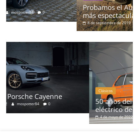
Probamos el Audi Q8 50 TDI: el SUV
más espectacular de la marca
8 de septiembre de 2019
Nacho
0
Clásicos
50 años del BMW 1602: el primer
eléctrico del fabricante bávaro
4 de mayo de 2022
mospotter84
0