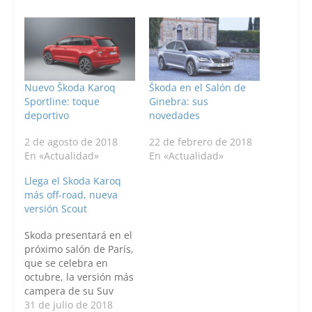
Nuevo Škoda Karoq
Škoda en el Salón de
Sportline: toque
Ginebra: sus
deportivo
novedades
2 de agosto de 2018
22 de febrero de 2018
En «Actualidad»
En «Actualidad»
Llega el Skoda Karoq
más off-road, nueva
versión Scout
Skoda presentará en el
próximo salón de París,
que se celebra en
octubre, la versión más
campera de su Suv
más compacto, el
31 de julio de 2018