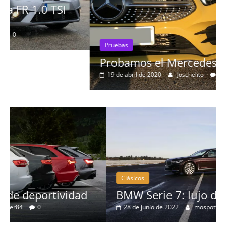
Pruebas
Probamos el Mercedes-Benz A200d
19 de abril de 2020
Joschelito
0
Clásicos
BMW Serie 7: lujo desde 1977
28 de junio de 2022
mospotter84
0