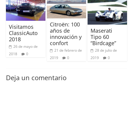
Citroën: 100
Visitamos
años de
Maserati
ClassicAuto
innovación y
Tipo 60
2018
confort
“Birdcage”
26 de mayo de
21 de febrero de
28 de julio de
2018
0
2019
0
2019
0
Deja un comentario