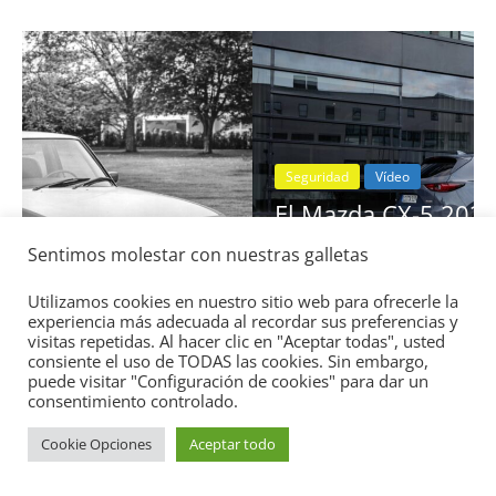
Seguridad
Vídeo
El Mazda CX-5 2022 logra la máxima
nota en las pruebas de seguridad del
Sentimos molestar con nuestras galletas
IIHS
11 de noviembre de 2021
mospotter84
0
Utilizamos cookies en nuestro sitio web para ofrecerle la
experiencia más adecuada al recordar sus preferencias y
visitas repetidas. Al hacer clic en "Aceptar todas", usted
consiente el uso de TODAS las cookies. Sin embargo,
puede visitar "Configuración de cookies" para dar un
consentimiento controlado.
Cookie Opciones
Aceptar todo
Copyright © 2026
Academia del Motor
. Todos los derechos
reservados.