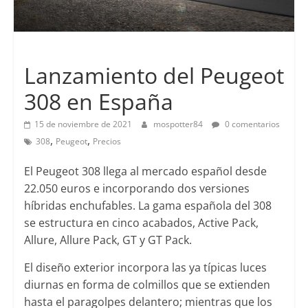
Lanzamientos
Lanzamiento del Peugeot
308 en España
15 de noviembre de 2021
mospotter84
0 comentarios
,
,
308
Peugeot
Precios
El Peugeot 308 llega al mercado español desde
22.050 euros e incorporando dos versiones
híbridas enchufables.
La gama española del 308
se estructura en cinco acabados, Active Pack,
Allure, Allure Pack, GT y GT Pack.
El diseño exterior incorpora las ya típicas luces
diurnas en forma de colmillos que se extienden
hasta el paragolpes delantero; mientras que los