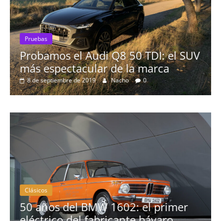
Pruebas
SUV
El Seat León 1.6 TDI 115cv a prueba
16 de agosto de 2019
mospotter84
0
Clásicos
mer
La serie 300 de Peugeot