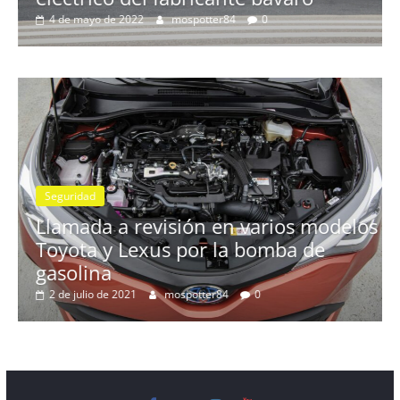
3 de febrero de 2022
mospotter84
0
Seguridad
Llamada a revisión en los Mercede
modelos
Clase A y GLB con cambio automát
e
7G-DCT
11 de diciembre de 2020
mospotter84
0