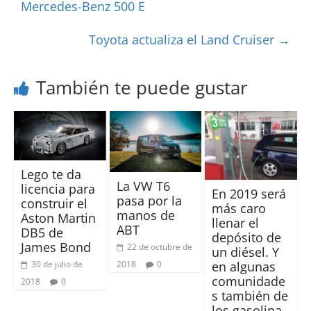
Mercedes-Benz 500 E
Toyota actualiza el Land Cruiser
→
También te puede gustar
Lego te da
La VW T6
licencia para
En 2019 será
pasa por la
construir el
más caro
manos de
Aston Martin
llenar el
ABT
DB5 de
depósito de
James Bond
22 de octubre de
un diésel. Y
30 de julio de
2018
0
en algunas
comunidade
2018
0
s también de
los gasolina