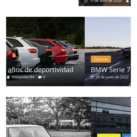
19 de abril de 2020
Joschelito
0
Clásicos
BMW Serie 7: lujo desde 1977
28 de junio de 2022
mospotter84
0