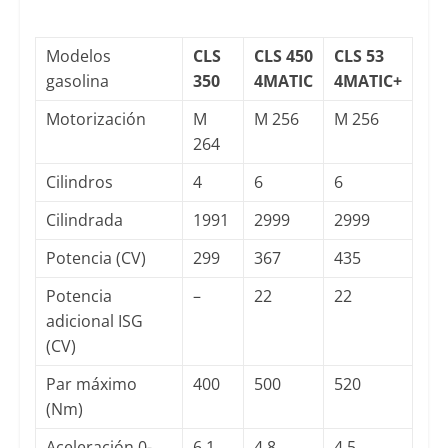
Modelos
CLS
CLS 450
CLS 53
gasolina
350
4MATIC
4MATIC+
Motorización
M
M 256
M 256
264
Cilindros
4
6
6
Cilindrada
1991
2999
2999
Potencia (CV)
299
367
435
Potencia
–
22
22
adicional ISG
(CV)
Par máximo
400
500
520
(Nm)
Aceleración 0-
6.1
4.8
4.5