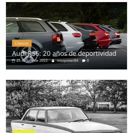
19 de abril de 2020
Joschelito
0
Clásicos
ividad
BMW Serie 7: lujo desde 1977
28 de junio de 2022
mospotter84
0