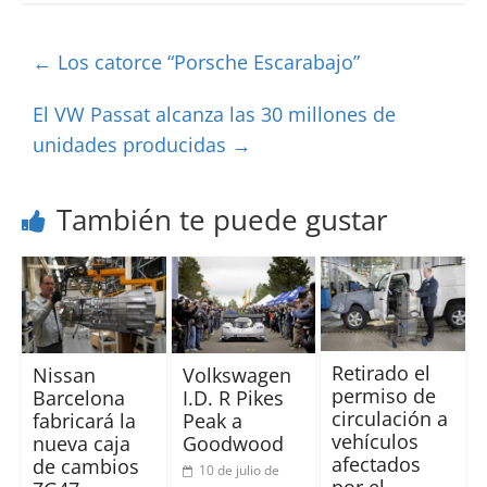
←
Los catorce “Porsche Escarabajo”
El VW Passat alcanza las 30 millones de
unidades producidas
→
También te puede gustar
Retirado el
Nissan
Volkswagen
permiso de
Barcelona
I.D. R Pikes
circulación a
fabricará la
Peak a
vehículos
nueva caja
Goodwood
afectados
de cambios
10 de julio de