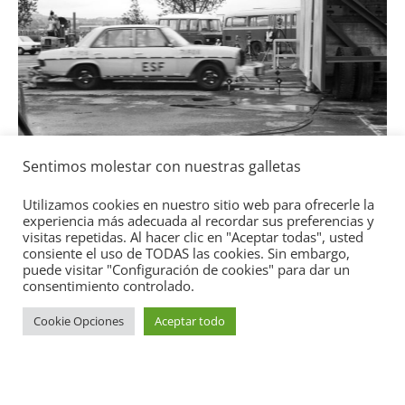
a
l
Seguridad
Sentimos molestar con nuestras galletas
Mercedes-Benz ESF 05: 50 años de
seguridad
Utilizamos cookies en nuestro sitio web para ofrecerle la
experiencia más adecuada al recordar sus preferencias y
21 de octubre de 2021
mospotter84
0
visitas repetidas. Al hacer clic en "Aceptar todas", usted
consiente el uso de TODAS las cookies. Sin embargo,
puede visitar "Configuración de cookies" para dar un
consentimiento controlado.
Cookie Opciones
Aceptar todo
Copyright © 2026
Academia del Motor
. Todos los derechos
reservados.
Tema:
ColorMag
por ThemeGrill. Funciona con
WordPress
.