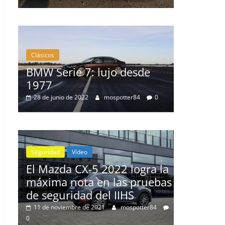
Clásicos
Clásicos
BMW Serie 7: lujo desde
20 años
1977
Cayenn
0
28 de junio de 2022
mospotter84
0
10 de junio 
Seguridad
Vídeo
El Mazda CX-5 2022 logra la
máxima nota en las pruebas
nz
de seguridad del IIHS
de
11 de noviembre de 2021
mospotter84
0