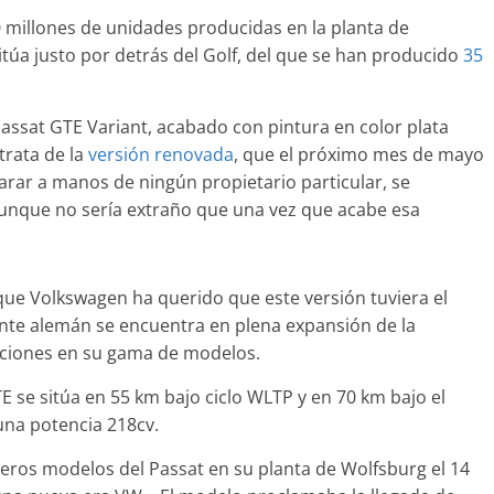
30 millones de unidades producidas en la planta de
túa justo por detrás del Golf, del que se han producido
35
Clásicos
assat GTE Variant, acabado con pintura en color plata
upé W140: 30
Audi RS6: 20 años de
trata de la
versión renovada
, que el próximo mes de mayo
 de los
deportividad
parar a manos de ningún propietario particular, se
enz más caros
aunque no sería extraño que una vez que acabe esa
25 de julio de 2022
mospotter84
22
mospotter84
0
que Volkswagen ha querido que este versión tuviera el
ante alemán se encuentra en plena expansión de la
aciones en su gama de modelos.
evisión en
Seguridad
ase A fabricados
 se sitúa en 55 km bajo ciclo WLTP y en 70 km bajo el
50 años del Mercedes-Be
-2019
una potencia 218cv.
ESF 13: un experimento 
e 2020
mospotter84
seguridad
eros modelos del Passat en su planta de Wolfsburg el 14