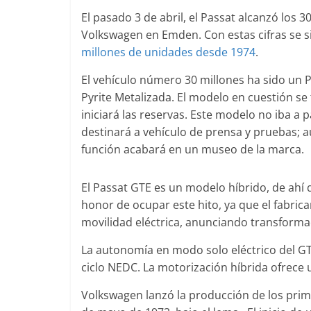
El pasado 3 de abril, el Passat alcanzó los 
Volkswagen en Emden. Con estas cifras se si
millones de unidades desde 1974
.
Clásicos
El vehículo número 30 millones ha sido un P
Clase S Co
Pyrite Metalizada. El modelo en cuestión se 
años de uno
iniciará las reservas. Este modelo no iba a 
Mercedes-B
destinará a vehículo de prensa y pruebas; 
31 de enero de 20
función acabará en un museo de la marca.
El Passat GTE es un modelo híbrido, de ahí 
honor de ocupar este hito, ya que el fabric
Seguridad
movilidad eléctrica, anunciando transform
Llamada a r
Mercedes Cl
La autonomía en modo solo eléctrico del GTE
entre 2017
ciclo NEDC. La motorización híbrida ofrece 
4 de septiembre d
Volkswagen lanzó la producción de los prim
0