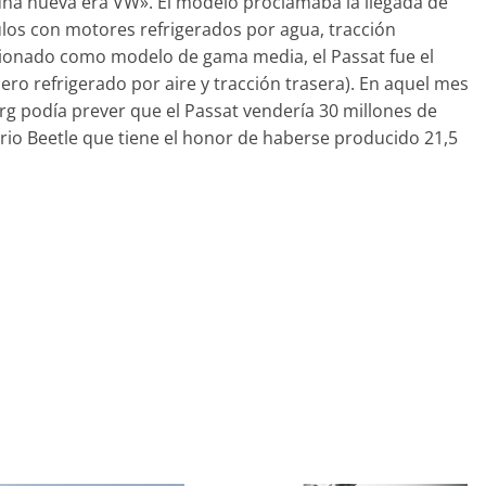
 una nueva era VW». El modelo proclamaba la llegada de
31 de mayo de 2022
mospotter84
los con motores refrigerados por agua, tracción
cionado como modelo de gama media, el Passat fue el
ro refrigerado por aire y tracción trasera). En aquel mes
g podía prever que el Passat vendería 30 millones de
rio Beetle que tiene el honor de haberse producido 21,5