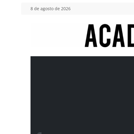
Saltar
8 de agosto de 2026
al
contenido
Academia
del
Motor
Tu
blog
de
coches