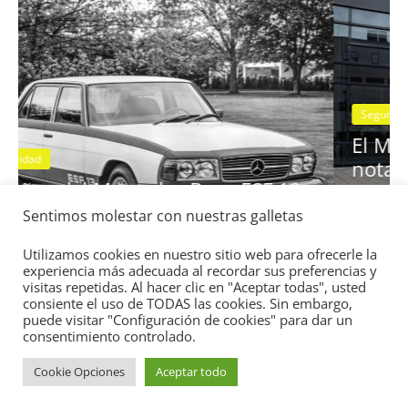
Seguridad
Vídeo
El Mazda CX-5 2022 logra la máxima
nota en las pruebas de seguridad de
Sentimos molestar con nuestras galletas
13:
IIHS
11 de noviembre de 2021
mospotter84
0
Utilizamos cookies en nuestro sitio web para ofrecerle la
experiencia más adecuada al recordar sus preferencias y
visitas repetidas. Al hacer clic en "Aceptar todas", usted
consiente el uso de TODAS las cookies. Sin embargo,
puede visitar "Configuración de cookies" para dar un
consentimiento controlado.
Cookie Opciones
Aceptar todo
Copyright © 2026
Academia del Motor
. Todos los derechos
reservados.