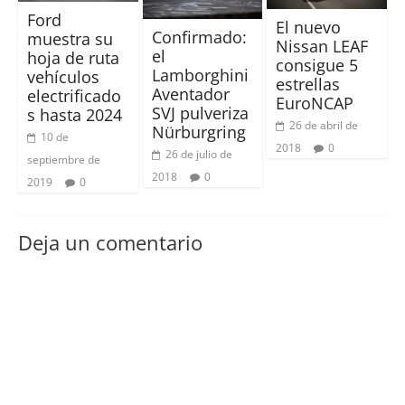
Ford
El nuevo
Confirmado:
muestra su
Nissan LEAF
el
hoja de ruta
consigue 5
Lamborghini
vehículos
estrellas
Aventador
electrificado
EuroNCAP
SVJ pulveriza
s hasta 2024
26 de abril de
Nürburgring
10 de
2018
0
26 de julio de
septiembre de
2018
0
2019
0
Deja un comentario