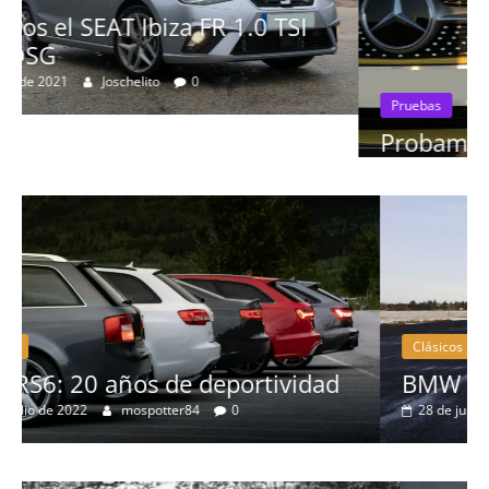
Pruebas
Probamos el Mercedes-Benz A200d
19 de abril de 2020
Joschelito
0
Clásicos
ad
BMW Serie 7: lujo desde 1977
28 de junio de 2022
mospotter84
0