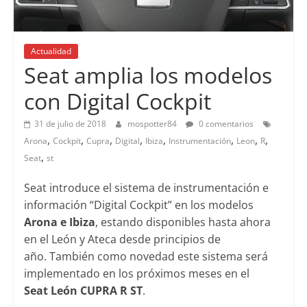
Actualidad
Seat amplia los modelos
con Digital Cockpit
31 de julio de 2018
mospotter84
0 comentarios
,
,
,
,
,
,
,
,
Arona
Cockpit
Cupra
Digital
Ibiza
Instrumentación
Leon
R
,
Seat
st
Seat introduce el sistema de instrumentación e
información “Digital Cockpit” en los modelos
Arona e Ibiza
, estando disponibles hasta ahora
en el León y Ateca desde principios de
año. También como novedad este sistema será
implementado en los próximos meses en el
Seat León CUPRA R ST
.