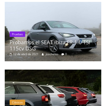
 FR 1.0 TSI
0
Pruebas
Probamos el Mercedes-Be
19 de abril de 2020
Joschelito
0