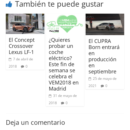
También te puede gustar
El Concept
¿Quieres
El CUPRA
Crossover
probar un
Born entrará
Lexus LF-1
coche
en
eléctrico?
producción
7 de abril de
Este fin de
en
2018
0
semana se
septiembre
celebra el
25 de mayo de
VEM2018 en
2021
0
Madrid
31 de mayo de
2018
0
Deja un comentario