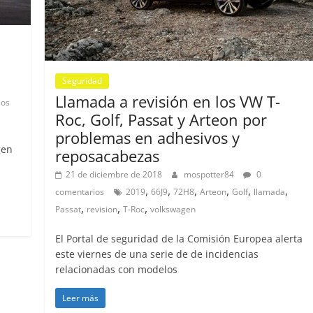
Seguridad
Llamada a revisión en los VW T-
ios
Roc, Golf, Passat y Arteon por
problemas en adhesivos y
gen
reposacabezas
21 de diciembre de 2018
mospotter84
0
,
,
,
,
,
,
comentarios
2019
66J9
72H8
Arteon
Golf
llamada
,
,
,
Passat
revision
T-Roc
volkswagen
El Portal de seguridad de la Comisión Europea alerta
este viernes de una serie de de incidencias
relacionadas con modelos
Leer más