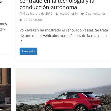
s
centrado en la tecnología y la
31 de mayo de 2022
m
conducción autónoma
6 de febrero de 2019
mospotter84
0 comentarios
,
2019
Passat
lones
gen
Volkswagen ha mostrado el renovado Passat. Se trata
de uno de los vehículos más icónicos de la marca en
la
Leer más