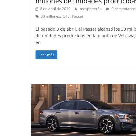
millones de unidades producida
8 de abril de 2019
mospotter84
0 comentarios
,
,
30 millones
GTE
Passat
El pasado 3 de abril, el Passat alcanzó los 30 mil
de unidades producidas en la planta de Volkswa
en
Leer más