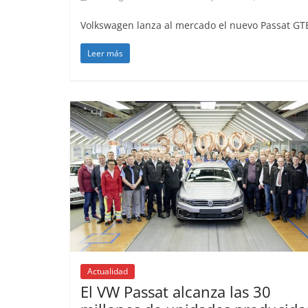
Volkswagen lanza al mercado el nuevo Passat GTE,
Leer más
Clás
Cla
año
Mer
31 
Seg
Ll
Me
en
Actualidad
4 
El VW Passat alcanza las 30
0