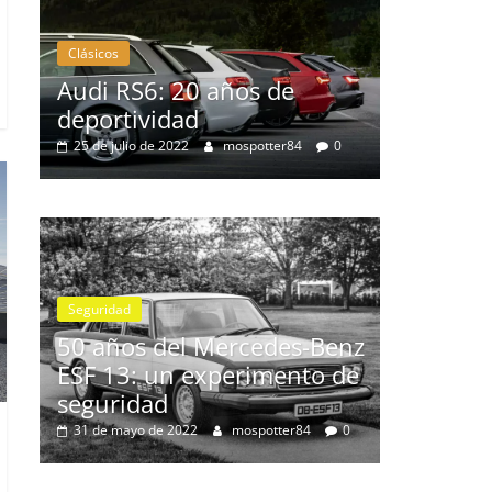
Clásicos
s de
BMW Serie 7: lujo desde
1977
potter84
0
28 de junio de 2022
mospotter84
0
Seguridad
Vídeo
El Mazda CX-5 2022 logra la
máxima nota en las pruebas
cedes-Benz
de seguridad del IIHS
rimento de
11 de noviembre de 2021
mospotter84
0