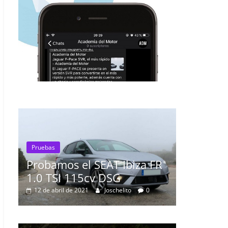
Ibiza FR
G
Pruebas
elito
0
Probamos el Mercedes-Benz
0
A200d
19 de abril de 2020
Joschelito
0