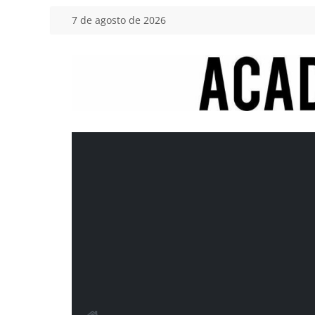
Saltar
7 de agosto de 2026
al
contenido
Academia
del
Motor
Tu
blog
de
coches