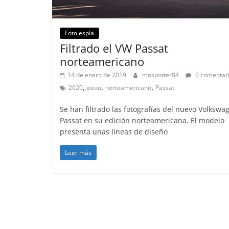
Foto espía
Filtrado el VW Passat
norteamericano
14 de enero de 2019
mospotter84
0 comentar
,
,
,
2020
eeuu
norteamericano
Passat
Se han filtrado las fotografías del nuevo Volkswa
Passat en su edición norteamericana. El modelo
presenta unas líneas de diseño
Leer más