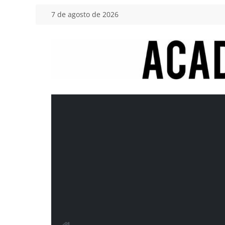
Saltar
7 de agosto de 2026
al
contenido
Academia
del
Motor
Tu
blog
de
coches