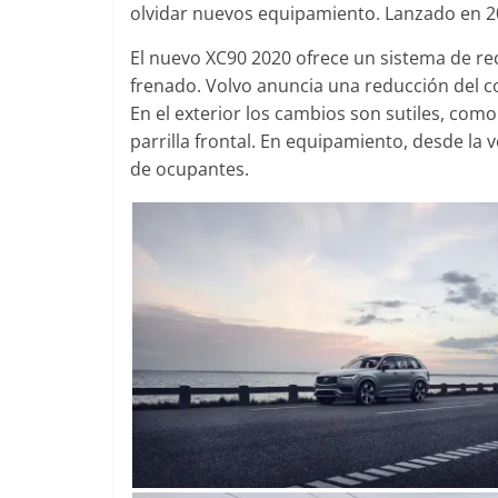
olvidar nuevos equipamiento. Lanzado en 20
El nuevo XC90 2020 ofrece un sistema de re
frenado. Volvo anuncia una reducción del 
Clásicos
En el exterior los cambios son sutiles, como
parrilla frontal. En equipamiento, desde la 
Clase S Co
de ocupantes.
años de un
Mercedes-B
31 de enero de 2
Seguridad
Llamada a 
Mercedes C
entre 2017
4 de septiembre 
0