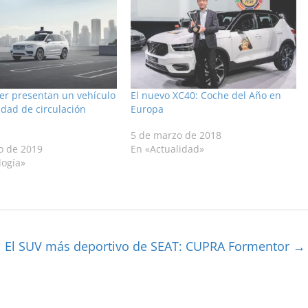
er presentan un vehículo
El nuevo XC40: Coche del Año en
dad de circulación
Europa
5 de marzo de 2018
o de 2019
En «Actualidad»
logía»
El SUV más deportivo de SEAT: CUPRA Formentor
→