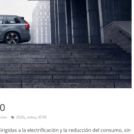
Pruebas
Probamos el SEAT Ibiza 
an amor:
1.0 TSI 115cv DSG
20
l Smart fortwo
12 de abril de 2021
Joschelito
0
,
,
rios
2020
volvo
XC90
2019
Joschelito
0
igidas a la electrificación y la reducción del consumo, sin