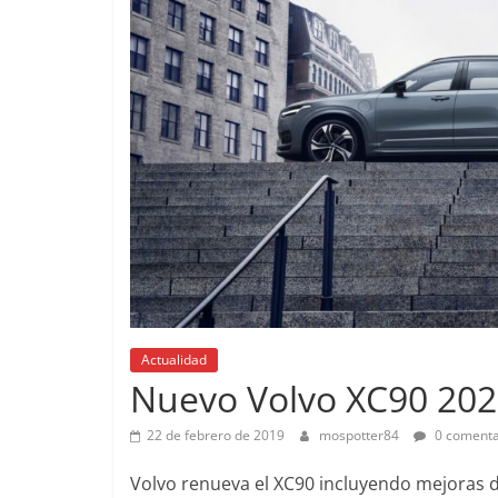
Pruebas
Actualidad
Pequeño gr
Nuevo Volvo XC90 20
probamos e
EQ
22 de febrero de 2019
mospotter84
0 comenta
14 de febrero de 
Volvo renueva el XC90 incluyendo mejoras dir