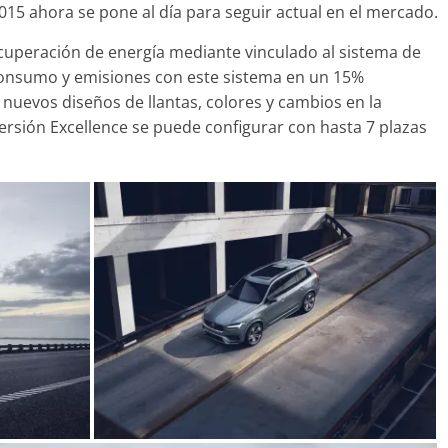
15 ahora se pone al día para seguir actual en el mercado.
cuperación de energía mediante vinculado al sistema de
consumo y emisiones con este sistema en un 15%
 nuevos diseños de llantas, colores y cambios en la
Clásicos
versión Excellence se puede configurar con hasta 7 plazas
upé W140: 30
Audi RS6: 20 años de
o de los
deportividad
enz más caros
25 de julio de 2022
mospotter84
022
mospotter84
0
revisión en
Seguridad
lase A fabricados
50 años del Mercedes-B
-2019
ESF 13: un experimento 
de 2020
mospotter84
seguridad