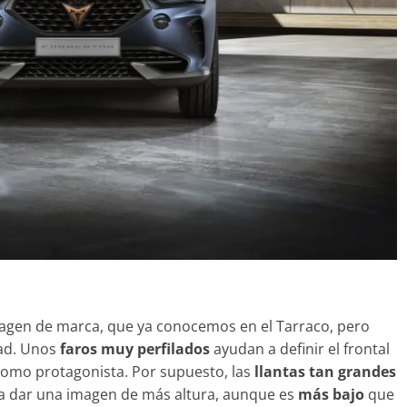
31 de mayo de 2022
mospotter84
magen de marca, que ya conocemos en el Tarraco, pero
dad. Unos
faros muy perfilados
ayudan a definir el frontal
omo protagonista. Por supuesto, las
llantas tan grandes
 a dar una imagen de más altura, aunque es
más bajo
que