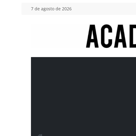
Saltar
7 de agosto de 2026
al
contenido
Academia
del
Motor
Tu
blog
de
coches