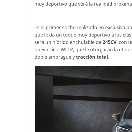
muy deportivo que verá la realidad próxim
Es el primer coche realizado en exclusiva p
Clásicos
que le da un toque muy deportivo a los clá
Clase S Co
será un híbrido enchufable de
245CV
, con 
años de uno
nuevo ciclo WLTP, que le otorgarán la etiqu
Mercedes-B
doble embrague y
tracción total
.
31 de enero de 20
Seguridad
Llamada a r
Mercedes Cl
entre 2017
4 de septiembre d
0