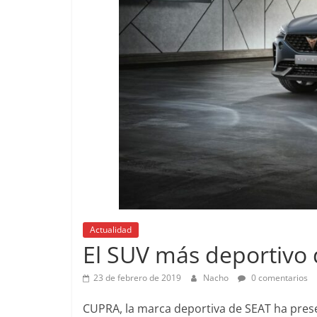
Pruebas
Actualidad
Pequeño gr
El SUV más deportivo
probamos e
EQ
23 de febrero de 2019
Nacho
0 comentarios
14 de febrero de 
CUPRA, la marca deportiva de SEAT ha pre