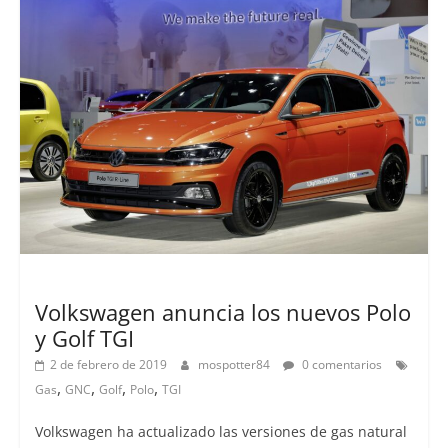
Lanzamientos
Volkswagen anuncia los nuevos Polo
y Golf TGI
2 de febrero de 2019
mospotter84
0 comentarios
,
,
,
,
Gas
GNC
Golf
Polo
TGI
Volkswagen ha actualizado las versiones de gas natural