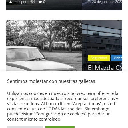
28 de junio de 2022
mospotter84
0
Seguridad
Vídeo
El Mazda CX-5 2022 logra la máxima
nota en las pruebas de seguridad del
Sentimos molestar con nuestras galletas
IIHS
11 de noviembre de 2021
mospotter84
0
Utilizamos cookies en nuestro sitio web para ofrecerle la
experiencia más adecuada al recordar sus preferencias y
visitas repetidas. Al hacer clic en "Aceptar todas", usted
consiente el uso de TODAS las cookies. Sin embargo,
puede visitar "Configuración de cookies" para dar un
consentimiento controlado.