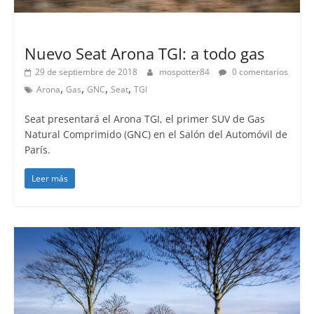
Lanzamientos
Nuevo Seat Arona TGI: a todo gas
29 de septiembre de 2018
mospotter84
0 comentarios
,
,
,
,
Arona
Gas
GNC
Seat
TGI
Seat presentará el Arona TGI, el primer SUV de Gas
Natural Comprimido (GNC) en el Salón del Automóvil de
París.
Leer más