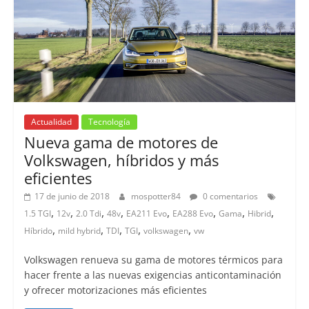
Actualidad
Tecnología
Nueva gama de motores de
Volkswagen, híbridos y más
eficientes
17 de junio de 2018
mospotter84
0 comentarios
,
,
,
,
,
,
,
,
1.5 TGI
12v
2.0 Tdi
48v
EA211 Evo
EA288 Evo
Gama
Hibrid
,
,
,
,
,
Híbrido
mild hybrid
TDI
TGI
volkswagen
vw
Volkswagen renueva su gama de motores térmicos para
hacer frente a las nuevas exigencias anticontaminación
y ofrecer motorizaciones más eficientes