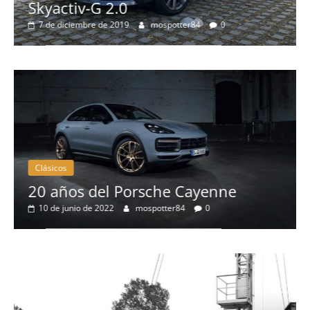
Probamos el Audi 
mospotter84
0
más espectacular 
8 de septiembre de 2019
Clásicos
 Porsche Cayenne
50 años del BMW
mospotter84
0
eléctrico del fab
4 de mayo de 2022
mo