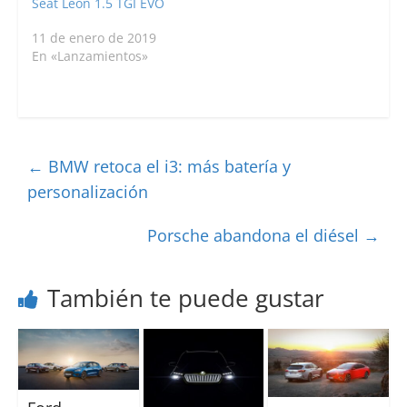
Seat León 1.5 TGI EVO
11 de enero de 2019
En «Lanzamientos»
←
BMW retoca el i3: más batería y
personalización
Porsche abandona el diésel
→
También te puede gustar