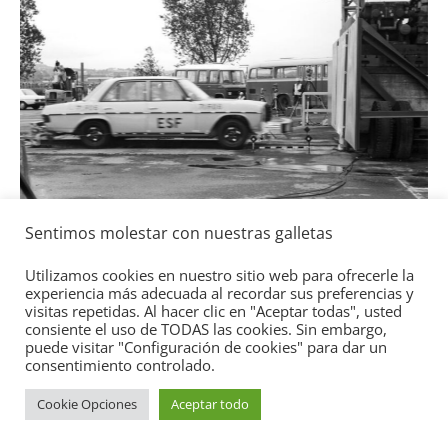
Seguridad
Llamada a revi
Toyota y Lexu
gasolina
Sentimos molestar con nuestras galletas
2 de julio de 2021
m
Utilizamos cookies en nuestro sitio web para ofrecerle la
experiencia más adecuada al recordar sus preferencias y
visitas repetidas. Al hacer clic en "Aceptar todas", usted
enz ESF 05: 50 años de
consiente el uso de TODAS las cookies. Sin embargo,
puede visitar "Configuración de cookies" para dar un
consentimiento controlado.
 2021
mospotter84
0
Copyright © 2026
Academia del Motor
. Todos los derechos
Cookie Opciones
Aceptar todo
reservados.
Tema:
ColorMag
por ThemeGrill. Funciona con
WordPress
.