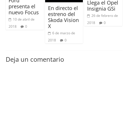
Ford
Llega el Opel
presenta el
En directo el
Insignia GSi
nuevo Focus
estreno del
26 de febrero de
Skoda Vision
10 de abril de
2018
0
X
2018
0
6 de marzo de
2018
0
Deja un comentario