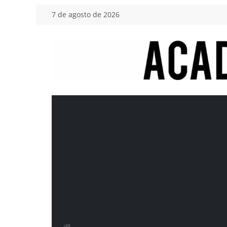
Saltar
7 de agosto de 2026
al
contenido
Academia
del
Motor
Tu
blog
de
coches