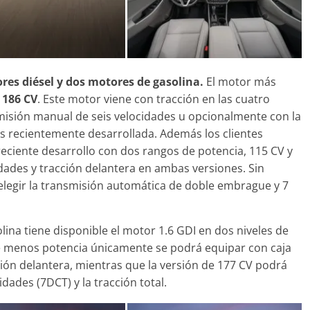
31 de mayo de 2022
mospotter84
res diésel y dos motores de gasolina.
El motor más
e
186 CV
. Este motor viene con tracción en las cuatro
isión manual de seis velocidades u opcionalmente con la
s recientemente desarrollada. Además los clientes
 reciente desarrollo con dos rangos de potencia, 115 CV y
dades y tracción delantera en ambas versiones. Sin
elegir la transmisión automática de doble embrague y 7
ina tiene disponible el motor 1.6 GDI en dos niveles de
e menos potencia únicamente se podrá equipar con caja
ión delantera, mientras que la versión de 177 CV podrá
dades (7DCT) y la tracción total.