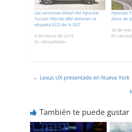
Las versiones diésel del Hyundai
Hyundai T
Tucson Híbrido 48V obtienen la
dosis de d
etiqueta ECO de la DGT
26 de mar
9 de marzo de 2019
En «Actua
En «Actualidad»
←
Lexus UX presentado en Nueva York
También te puede gustar