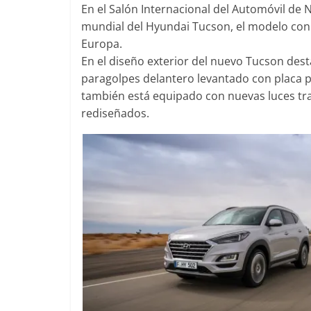
En el Salón Internacional del Automóvil de
mundial del Hyundai Tucson, el modelo co
Europa.
En el diseño exterior del nuevo Tucson dest
Clásicos
paragolpes delantero levantado con placa p
Clase S C
también está equipado con nuevas luces tra
años de un
rediseñados.
Mercedes-
31 de enero de 
Seguridad
Llamada a 
Mercedes C
entre 201
4 de septiembre
0