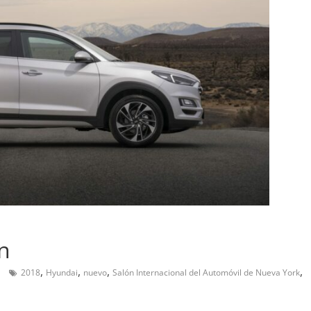
Pruebas
Probamos el SEAT Ibiza 
ran amor:
1.0 TSI 115cv DSG
n
el Smart fortwo
12 de abril de 2021
Joschelito
0
,
,
,
,
2018
Hyundai
nuevo
Salón Internacional del Automóvil de Nueva York
 2019
Joschelito
0