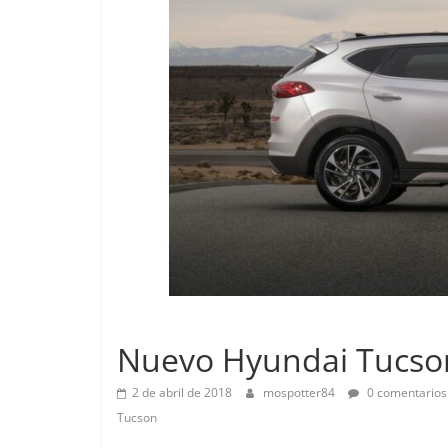
Pruebas
Lanzamientos
Pequeño g
Nuevo Hyundai Tucso
probamos 
EQ
2 de abril de 2018
mospotter84
0 comentarios
14 de febrero de
Tucson