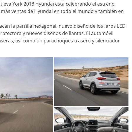
 Nueva York 2018 Hyundai está celebrando el estreno
n más ventas de Hyundai en todo el mundo y también en
acan la parrilla hexagonal, nuevo diseño de los faros LED,
Clásicos
rotectora y nuevos diseños de llantas. El automóvil
oupé W140: 30
seras, así como un parachoques trasero y silenciador
Audi RS6: 20 años de
o de los
deportividad
Benz más caros
25 de julio de 2022
mospotter84
2022
mospotter84
0
revisión en
Seguridad
lase A fabricados
50 años del Mercedes-B
7-2019
ESF 13: un experimento
 de 2020
mospotter84
seguridad