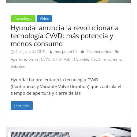
Tecnología
Vídeo
Hyundai anuncia la revolucionaria
tecnología CVVD: más potencia y
menos consumo
4 de julio de 2019
mospotter84
0 comentarios
,
,
,
,
,
,
,
Apertura
cierre
CVVD
G1.6 T-GDi
Hyundai
Kia
Smartstream
Válvulas
Hyundai ha presentado la tecnología CVVD
(Continuously Variable Valve Duration) que controla el
tiempo de apertura y cierre de las
Leer más