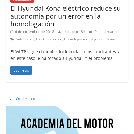
El Hyundai Kona eléctrico reduce su
autonomía por un error en la
homologación
6 de diciembre de 2018
mospotter84
0 comentarios
,
,
,
,
,
Autonomía
Eléctrico
error
Homologación
Hyundai
Kona
El WLTP sigue dándoles incidencias a los fabricantes y
en este caso le ha tocado a Hyundai. Y el problema
Leer más
← Anterior