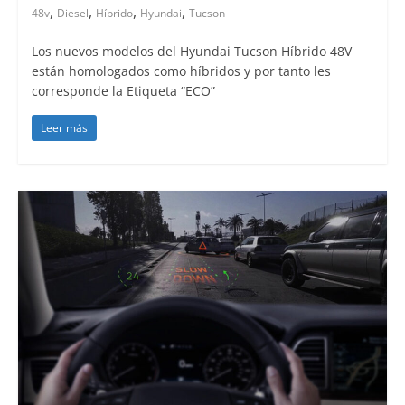
,
,
,
,
48v
Diesel
Híbrido
Hyundai
Tucson
Los nuevos modelos del Hyundai Tucson Híbrido 48V
están homologados como híbridos y por tanto les
corresponde la Etiqueta “ECO”
Leer más