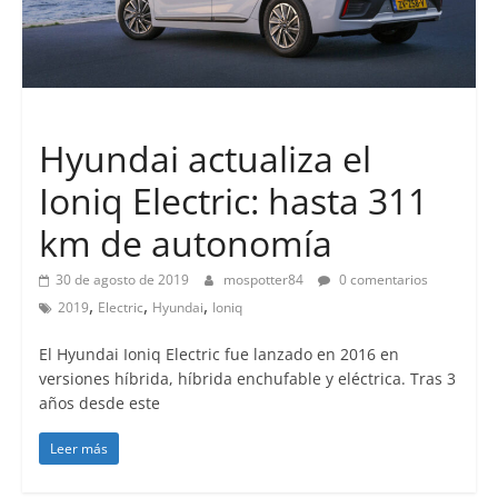
Lanzamientos
Hyundai actualiza el
Ioniq Electric: hasta 311
km de autonomía
30 de agosto de 2019
mospotter84
0 comentarios
,
,
,
2019
Electric
Hyundai
Ioniq
El Hyundai Ioniq Electric fue lanzado en 2016 en
versiones híbrida, híbrida enchufable y eléctrica. Tras 3
años desde este
Leer más