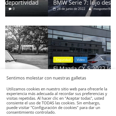
BMW Serie 7: lujo desde 1977
28 de junio de 2022
mospotter84
0
Seguridad
Vídeo
El Mazda CX-5 2022 logra la máxima
nota en las pruebas de seguridad del
Sentimos molestar con nuestras galletas
IIHS
11 de noviembre de 2021
mospotter84
0
Utilizamos cookies en nuestro sitio web para ofrecerle la
experiencia más adecuada al recordar sus preferencias y
visitas repetidas. Al hacer clic en "Aceptar todas", usted
consiente el uso de TODAS las cookies. Sin embargo,
puede visitar "Configuración de cookies" para dar un
consentimiento controlado.