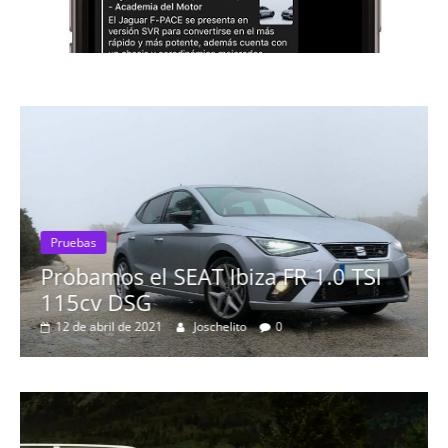
 TSI
Pruebas
Probamos el Mercedes-Benz A20
19 de abril de 2020
Joschelito
0