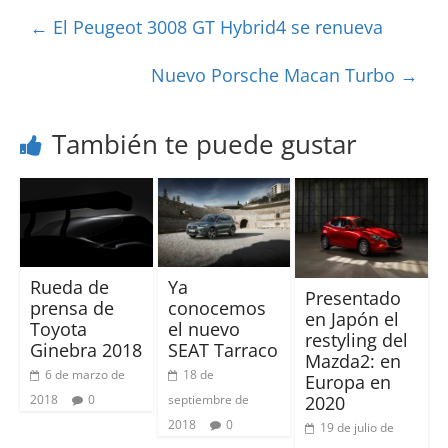
←
El Peugeot 3008 GT Hybrid4 se renueva
Nuevo Porsche Macan Turbo
→
También te puede gustar
Rueda de
Ya
Presentado
prensa de
conocemos
en Japón el
Toyota
el nuevo
restyling del
Ginebra 2018
SEAT Tarraco
Mazda2: en
6 de marzo de
18 de
Europa en
2018
0
septiembre de
2020
2018
0
19 de julio de