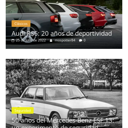
Clásicos
ividad
BMW Serie 7: lujo desde 1977
28 de junio de 2022
mospotter84
0
Seguridad
Vídeo