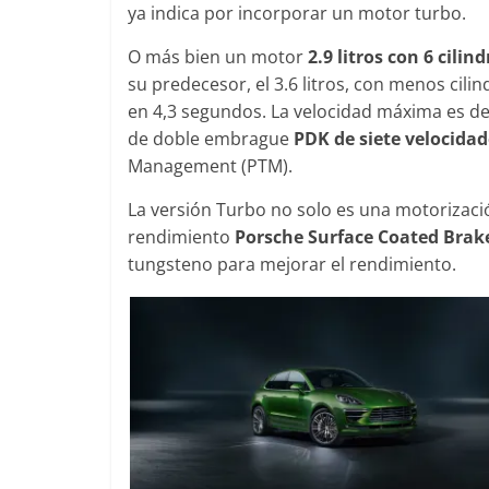
ya indica por incorporar un motor turbo.
O más bien un motor
2.9 litros con 6 cilin
su predecesor, el 3.6 litros, con menos cil
Clásicos
Clási
en 4,3 segundos. La velocidad máxima es de
 30
Audi RS6: 20 años de
BMW 
de doble embrague
PDK de siete velocidad
deportividad
197
Management (PTM).
caros
25 de julio de 2022
mospotter84
0
28 de
La versión Turbo no solo es una motorizaci
r84
0
rendimiento
Porsche Surface Coated Brake
tungsteno para mejorar el rendimiento.
Segur
n
El M
Seguridad
ricados
máx
50 años del Mercedes-Benz
de s
ESF 13: un experimento de
otter84
11 d
seguridad