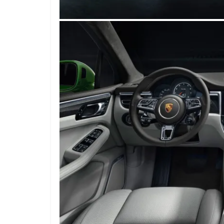
0
31 de mayo de 2022
mospotter84
0