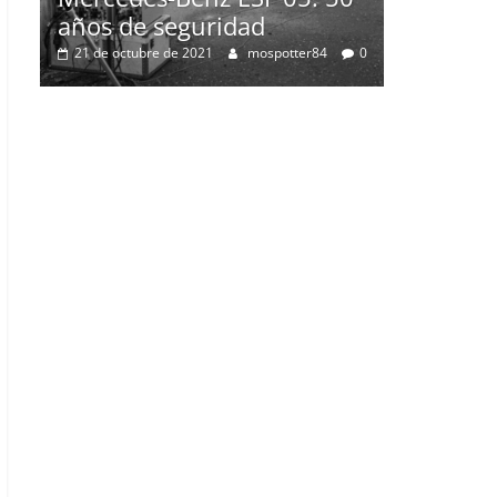
0
2 de julio de 2021
mospotter84
0
F 05: 50
d
ospotter84
0