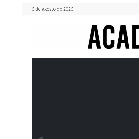
Saltar
6 de agosto de 2026
al
contenido
Academia
del
Motor
Tu
blog
de
coches