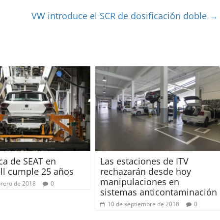
VW introduce el SCR de dosificación doble
→
ica de SEAT en
Las estaciones de ITV
ll cumple 25 años
rechazarán desde hoy
manipulaciones en
brero de 2018
0
sistemas anticontaminación
10 de septiembre de 2018
0