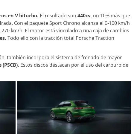
dros en V biturbo.
El resultado son
440cv
, un 10% más que
indrada. Con el paquete Sport Chrono alcanza el 0-100 km/h
cos
Clásicos
 270 km/h. El motor está vinculado a una caja de cambios
Serie 7: lujo desde
20 años del Pors
es.
Todo ello con la tracción total Porsche Traction
7
Cayenne
 junio de 2022
mospotter84
0
10 de junio de 2022
mosp
ón, también incorpora el sistema de frenado de mayor
 (PSCB).
Estos discos destacan por el uso del carburo de
idad
Vídeo
azda CX-5 2022 logra la
ima nota en las pruebas
eguridad del IIHS
e noviembre de 2021
mospotter84