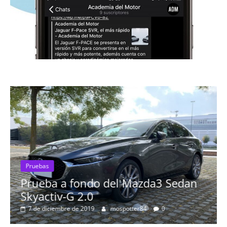
Pruebas
Prueba a fondo del Mazda3 Sedan
P
Skyactiv-G 2.0
P
7 de diciembre de 2019
mospotter84
0
m