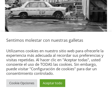
l
Seguridad
Sentimos molestar con nuestras galletas
Mercedes-Benz ESF 05: 50 años de
seguridad
Utilizamos cookies en nuestro sitio web para ofrecerle la
experiencia más adecuada al recordar sus preferencias y
21 de octubre de 2021
mospotter84
0
visitas repetidas. Al hacer clic en "Aceptar todas", usted
consiente el uso de TODAS las cookies. Sin embargo,
puede visitar "Configuración de cookies" para dar un
consentimiento controlado.
Cookie Opciones
Aceptar todo
Copyright © 2026
Academia del Motor
. Todos los derechos
reservados.
Tema:
ColorMag
por ThemeGrill. Funciona con
WordPress
.