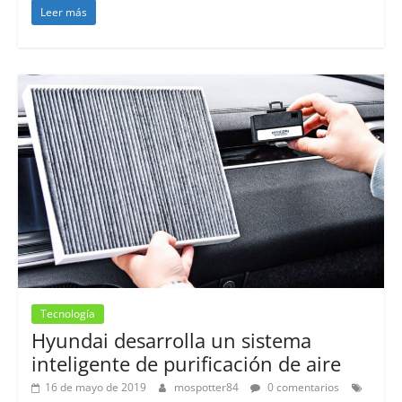
Leer más
Tecnología
Hyundai desarrolla un sistema
inteligente de purificación de aire
16 de mayo de 2019
mospotter84
0 comentarios