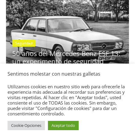
Seguridad
se
50 años del Mercedes-Benz ESF 13:
un experimento de seguridad
31 de mayo de 2022
mospotter84
0
Sentimos molestar con nuestras galletas
Utilizamos cookies en nuestro sitio web para ofrecerle la
experiencia más adecuada al recordar sus preferencias y
visitas repetidas. Al hacer clic en "Aceptar todas", usted
consiente el uso de TODAS las cookies. Sin embargo,
puede visitar "Configuración de cookies" para dar un
Copyright © 2026
Academia del Motor
. Todos los derechos
consentimiento controlado.
reservados.
Cookie Opciones
Aceptar todo
Tema:
ColorMag
por ThemeGrill. Funciona con
WordPress
.