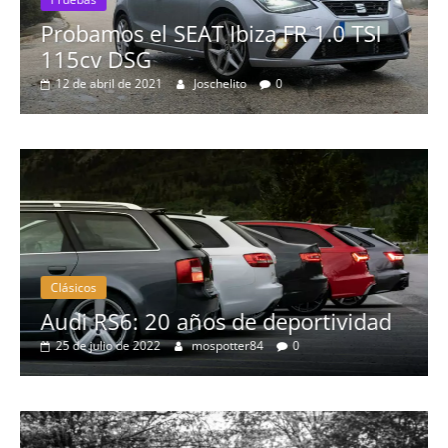
Probamos el SEAT Ibiza FR 1.0 TSI
115cv DSG
12 de abril de 2021
Joschelito
0
Clásicos
no
Audi RS6: 20 años de deportividad
25 de julio de 2022
mospotter84
0