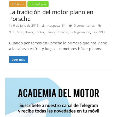
Clásicos
Tecnología
La tradición del motor plano en
Porsche
6 de julio de 2018
mospotter84
0 comentarios
,
,
,
,
,
,
,
911
Aire
Boxer
motor
Plano
Porsche
Refrigeracion
Tipo 993
Cuando pensamos en Porsche lo primero que nos viene
a la cabeza es 911 y luego sus motores bóxer planos.
Leer más