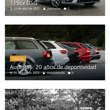
Pruebas
Probamos el Mercedes-Benz A200d
19 de abril de 2020
Joschelito
0
Clásicos
ad
BMW Serie 7: lujo desde 1977
28 de junio de 2022
mospotter84
0