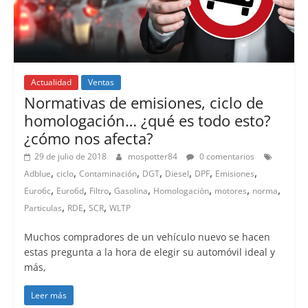
Actualidad
Ventas
Normativas de emisiones, ciclo de
homologación… ¿qué es todo esto?
¿cómo nos afecta?
29 de julio de 2018
mospotter84
0 comentarios
,
,
,
,
,
,
,
Adblue
ciclo
Contaminación
DGT
Diesel
DPF
Emisiones
,
,
,
,
,
,
,
Euro6c
Euro6d
Filtro
Gasolina
Homologación
motores
norma
,
,
,
Particulas
RDE
SCR
WLTP
Muchos compradores de un vehículo nuevo se hacen
estas pregunta a la hora de elegir su automóvil ideal y
más,
Leer más