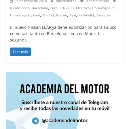
26 de mayo de 2018
mospotter84
0 comentarios
,
,
,
,
,
,
0 emisiones
Barcelona
cero
e-NV200
Eléctrico
Homologación
,
,
,
,
,
,
Homologado
Leaf
Madrid
Nissan
Taxi
Valladolid
Zaragoza
El nuevo Nissan LEAF ya tiene autorización para su uso
como taxi tanto en Barcelona como en Madrid. La
segunda
Leer más