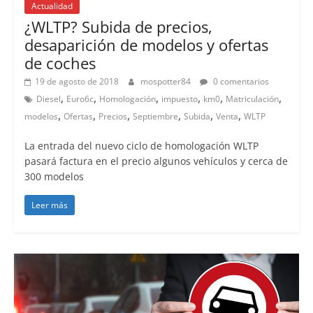
Actualidad
¿WLTP? Subida de precios,
desaparición de modelos y ofertas
de coches
19 de agosto de 2018
mospotter84
0 comentarios
,
,
,
,
,
,
Diesel
Euro6c
Homologación
impuesto
km0
Matriculación
,
,
,
,
,
,
modelos
Ofertas
Precios
Septiembre
Subida
Venta
WLTP
La entrada del nuevo ciclo de homologación WLTP
pasará factura en el precio algunos vehículos y cerca de
300 modelos
Leer más