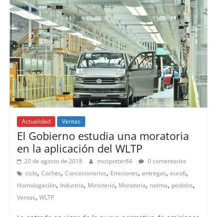
Actualidad
Ventas
El Gobierno estudia una moratoria
en la aplicación del WLTP
20 de agosto de 2018
mospotter84
0 comentarios
,
,
,
,
,
,
ciclo
Coches
Concesionarios
Emisiones
entregas
euro6
,
,
,
,
,
,
Homologación
Industria
Ministerio
Moratoria
norma
pedidos
,
Ventas
WLTP