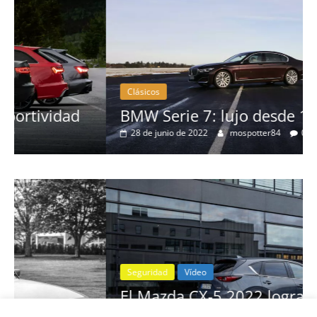
Clásicos
d
BMW Serie 7: lujo desde 1977
28 de junio de 2022
mospotter84
0
Seguridad
Vídeo
El Mazda CX-5 2022 logra la máxima
nota en las pruebas de seguridad del