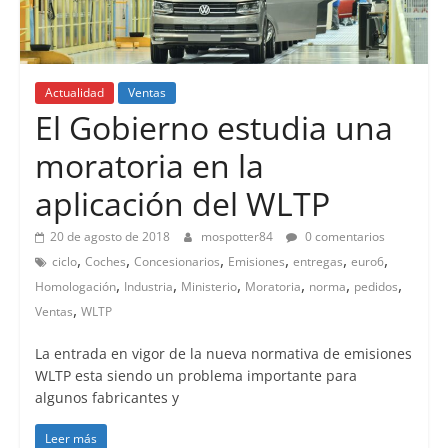
Actualidad
Ventas
El Gobierno estudia una
moratoria en la
aplicación del WLTP
20 de agosto de 2018
mospotter84
0 comentarios
,
,
,
,
,
,
ciclo
Coches
Concesionarios
Emisiones
entregas
euro6
,
,
,
,
,
,
Homologación
Industria
Ministerio
Moratoria
norma
pedidos
,
Ventas
WLTP
La entrada en vigor de la nueva normativa de emisiones
WLTP esta siendo un problema importante para
algunos fabricantes y
Leer más