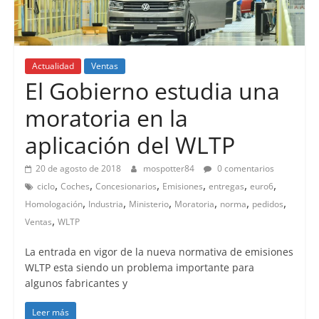
Actualidad
Ventas
El Gobierno estudia una
moratoria en la
aplicación del WLTP
20 de agosto de 2018
mospotter84
0 comentarios
,
,
,
,
,
,
ciclo
Coches
Concesionarios
Emisiones
entregas
euro6
,
,
,
,
,
,
Homologación
Industria
Ministerio
Moratoria
norma
pedidos
,
Ventas
WLTP
La entrada en vigor de la nueva normativa de emisiones
WLTP esta siendo un problema importante para
algunos fabricantes y
Leer más