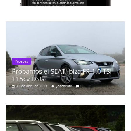
Pruebas
Probamos el SEAT Ibiza FR 1.0 TSI
115cv DSG
12 de abril de 2021
Joschelito
0