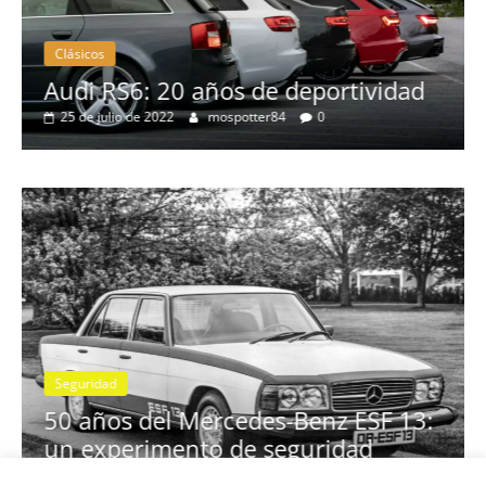
Clásicos
no
Audi RS6: 20 años de deportividad
25 de julio de 2022
mospotter84
0
Seguridad
se
50 años del Mercedes-Benz ESF 13:
un experimento de seguridad
31 de mayo de 2022
mospotter84
0