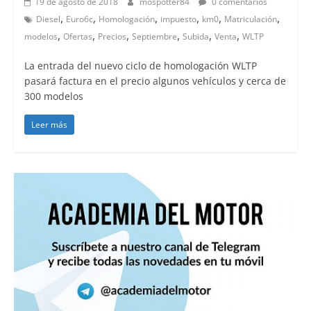
19 de agosto de 2018
mospotter84
0 comentarios
,
,
,
,
,
,
Diesel
Euro6c
Homologación
impuesto
km0
Matriculación
,
,
,
,
,
,
modelos
Ofertas
Precios
Septiembre
Subida
Venta
WLTP
La entrada del nuevo ciclo de homologación WLTP
pasará factura en el precio algunos vehículos y cerca de
300 modelos
Leer más