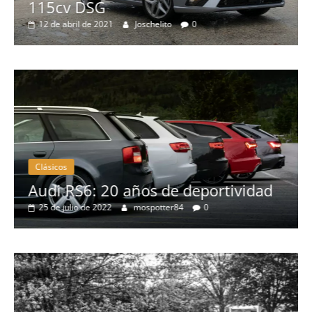
115cv DSG
12 de abril de 2021
Joschelito
0
Clásicos
no
Audi RS6: 20 años de deportividad
25 de julio de 2022
mospotter84
0