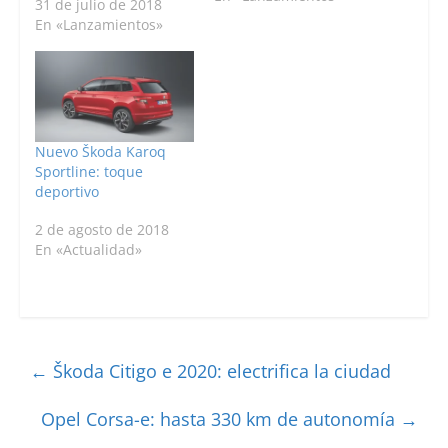
más compacto, el
31 de julio de 2018
Karoq Scout. Así el
En «Lanzamientos»
Karoq Scout se une al
Octavia y Kodiaq y
recibe un “look” más
campero con vista a
alguna salida fuera de
la carretera.…
Nuevo Škoda Karoq
Sportline: toque
deportivo
2 de agosto de 2018
En «Actualidad»
←
Škoda Citigo e 2020: electrifica la ciudad
Opel Corsa-e: hasta 330 km de autonomía
→