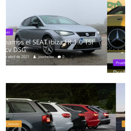
I
Pruebas
Probamos el Mercedes-Benz A200d
19 de abril de 2020
Joschelito
0