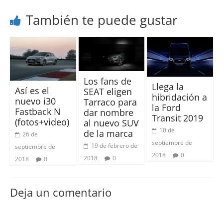
También te puede gustar
Los fans de
Llega la
Así es el
SEAT eligen
hibridación a
nuevo i30
Tarraco para
la Ford
Fastback N
dar nombre
Transit 2019
(fotos+video)
al nuevo SUV
10 de
de la marca
26 de
septiembre de
19 de febrero de
septiembre de
2018
0
2018
0
2018
0
Deja un comentario