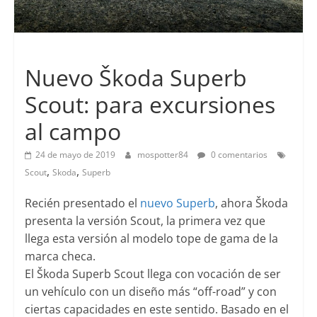
Lanzamientos
Nuevo Škoda Superb
Scout: para excursiones
al campo
24 de mayo de 2019
mospotter84
0 comentarios
,
,
Scout
Skoda
Superb
Recién presentado el
nuevo Superb
, ahora Škoda
presenta la versión Scout, la primera vez que
llega esta versión al modelo tope de gama de la
marca checa.
El Škoda Superb Scout llega con vocación de ser
un vehículo con un diseño más “off-road” y con
ciertas capacidades en este sentido.
Basado en el