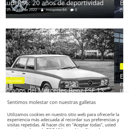
Clásicos
dad
BMW Serie 7: lujo desde 1977
28 de junio de 2022
mospotter84
0
Seguridad
Vídeo
El Mazda CX-5 2022 logra la máxi
nota en las pruebas de seguridad d
Sentimos molestar con nuestras galletas
 13:
IIHS
11 de noviembre de 2021
mospotter84
0
Utilizamos cookies en nuestro sitio web para ofrecerle la
experiencia más adecuada al recordar sus preferencias y
visitas repetidas. Al hacer clic en "Aceptar todas", usted