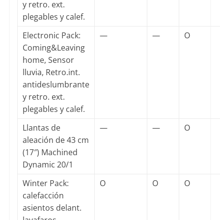
y retro. ext.
plegables y calef.
Electronic Pack:
—
—
O
Coming&Leaving
home, Sensor
lluvia, Retro.int.
antideslumbrante
y retro. ext.
plegables y calef.
Llantas de
—
—
O
aleación de 43 cm
(17″) Machined
Dynamic 20/1
Winter Pack:
O
O
O
calefacción
asientos delant.