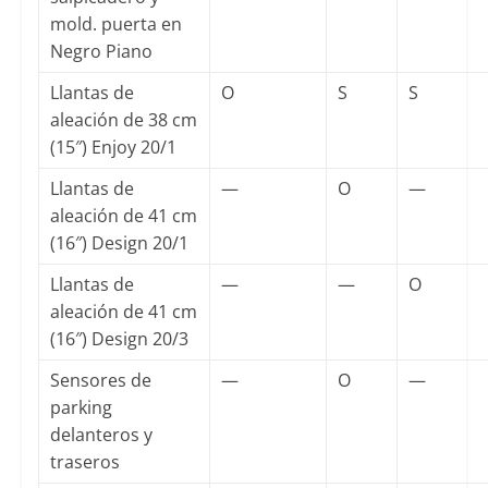
mold. puerta en
Negro Piano
Llantas de
O
S
S
aleación de 38 cm
(15″) Enjoy 20/1
Llantas de
—
O
—
aleación de 41 cm
(16″) Design 20/1
Llantas de
—
—
O
aleación de 41 cm
(16″) Design 20/3
Sensores de
—
O
—
parking
delanteros y
traseros