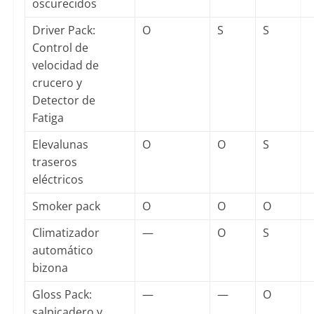
oscurecidos
Driver Pack:
O
S
S
Control de
velocidad de
crucero y
Detector de
Fatiga
Elevalunas
O
O
S
traseros
eléctricos
Smoker pack
O
O
O
Climatizador
—
O
S
automático
bizona
Gloss Pack:
—
—
O
salpicadero y