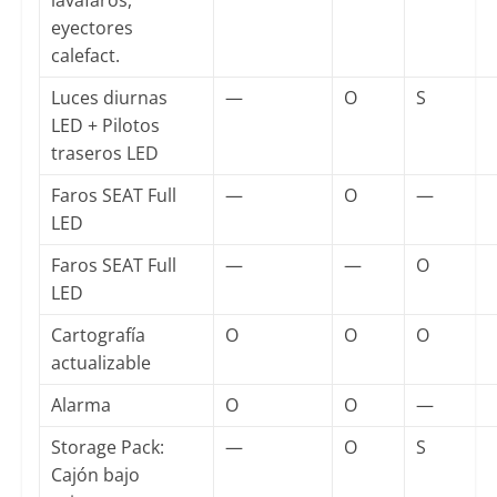
lavafaros,
eyectores
calefact.
Luces diurnas
—
O
S
LED + Pilotos
traseros LED
Faros SEAT Full
—
O
—
LED
Faros SEAT Full
—
—
O
LED
Cartografía
O
O
O
actualizable
Alarma
O
O
—
Storage Pack:
—
O
S
Cajón bajo