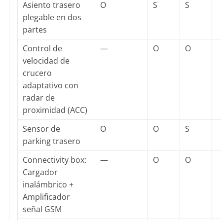
Asiento trasero
O
S
S
plegable en dos
partes
Control de
—
O
O
velocidad de
crucero
adaptativo con
radar de
proximidad (ACC)
Sensor de
O
O
S
parking trasero
Connectivity box:
—
O
O
Cargador
inalámbrico +
Amplificador
señal GSM