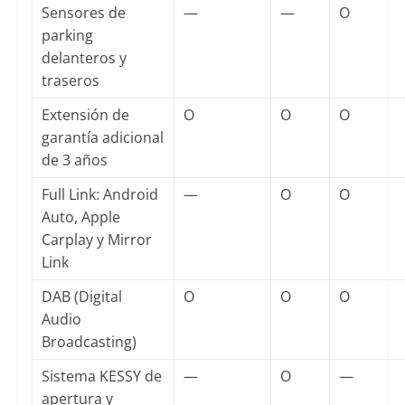
Sensores de
—
—
O
parking
delanteros y
traseros
Extensión de
O
O
O
garantía adicional
de 3 años
Full Link: Android
—
O
O
Auto, Apple
Carplay y Mirror
Link
DAB (Digital
O
O
O
Audio
Broadcasting)
Sistema KESSY de
—
O
—
apertura y