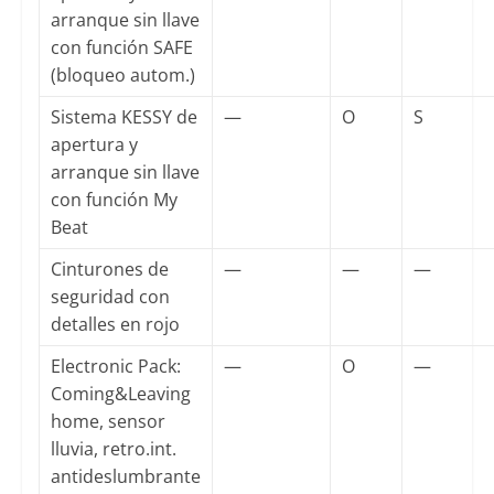
arranque sin llave
con función SAFE
(bloqueo autom.)
Sistema KESSY de
—
O
S
apertura y
arranque sin llave
con función My
Beat
Cinturones de
—
—
—
seguridad con
detalles en rojo
Electronic Pack:
—
O
—
Coming&Leaving
home, sensor
lluvia, retro.int.
antideslumbrante